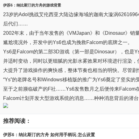
伊苏6
：
纳比斯汀的方舟
的游戏背景
23岁的Adol挑战艾伦西亚大陆边缘海域的迦南大漩涡626169647
后代们……
2002年末，由于当年发售的《VMJapan》和《Dinosa
尴尬境况外，开发中的Ys6也成为挽救Falcom的底牌之一。
Ys6是Falcom的第二部3D游戏（第一部是Dinosaur）
并适时变动，同时以更细腻的光影水雾效果对环境进行渲染，使
大提升了游戏操作的爽快感，整体节奏也相当的明快。尽管剧情类
“Ys”的老牌名号和Windows移植版的推广为Ys6奠定了
至于之前濒临破产的F社……Ys6发售数月之后便传来Falco
Falcom计划开发大型游戏系统的消息……种种消息背后的潜台词是
推荐阅读：
伊苏6：纳比斯汀的方舟 如何用手柄玩 怎么设置