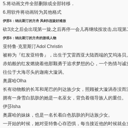
5.将动画文件全部删除或全部转移．
6.用软件将动画转为其他格式
伊苏6
：
纳比斯汀的方舟
风剑5连旋好难放
砍3次之后会出现第一旋,之后再停一会儿再继续按攻击,出现第二
伊苏6
：
纳比斯汀的方舟
的游戏人物
亚特鲁·克里斯汀Adol Christin
被称为『红发亚特鲁』，出生于艾雷西亚大陆西端的艾坞洛贝
赤焰般的红发燃烧着他那颗勇于追求梦想的心，一个热情与诚实兼具的626
往位于大海尽头的迦南大漩涡。
奥露哈Olha
长有动物般的长耳和尾巴的列达族少女，照顾被大漩涡吞没而
拥有一身雪白肌肤的她是一名巫女，背负着领导族人的重任。
伊莎Isha
奥露哈的妹妹，也是一名长着白色肌肤的列达族少女。
一开始的时候，她对亚特鲁心存恐惧，每当接近他的时候就会