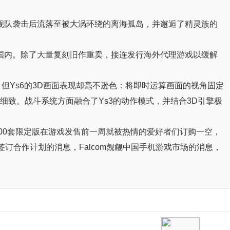
032，遭遇罗蒙舰队袭击后流落至被大涡环绕的离海孤岛，并邂逅了精灵族的
至传到了国内。除了大量复刻旧作重卖，接连发行海外代理游戏以缓解
步较晚，但Ys6的3D画面表现却毫不逊色：将即时运算画面的视角固定
细致。战斗系统方面融合了Ys3的动作模式，并结合3D引擎极
。
30000套限定版在游戏发售前一周就被热情的爱好者们订购一空，
司签订合作计划的消息，Falcom觊觎中国手机游戏市场的消息，