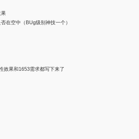
效果
否在空中（BUg级别神技一个）
性效果和1653需求都写下来了