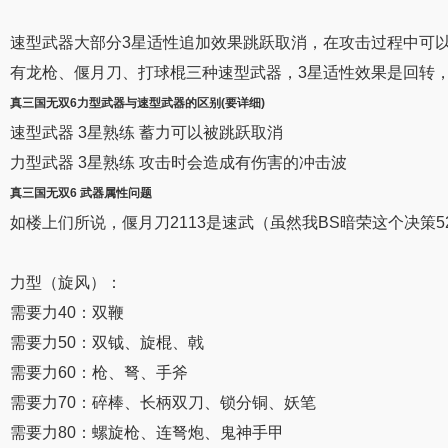
速型武器大部分3星适性追加效果跳跃取消，在攻击过程中可
有龙枪、偃月刀、打球棍三种速型武器，3星适性效果是回转
真三国无双6力
型
武器
与速型
武器的
区别(要详细)
速型武器 3星熟练 蓄力可以被跳跃取消
力型武器 3星熟练 攻击时会造成有伤害的冲击波
真三国无双6
武器
属性问题
如楼上们所说，偃月刀2113是速武（虽然我BS暗荣这个决策5
力型（旋风）：
需要力40：双鞭
需要力50：双钺、旋棍、戟
需要力60：枪、弩、手斧
需要力70：碎棒、长柄双刀、锁分铜、妖笔
需要力80：螺旋枪、连弩炮、鬼神手甲