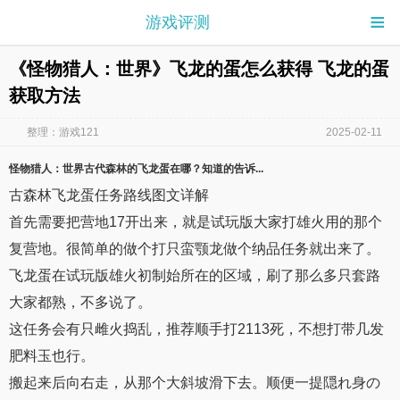
≡
游戏评测
《怪物猎人：世界》飞龙的蛋怎么获得 飞龙的蛋
获取方法
整理：游戏121
2025-02-11
怪物猎人
：
世界
古代森林
的飞龙蛋
在哪？知道的告诉...
古森林飞龙蛋任务路线图文详解
首先需要把营地17开出来，就是试玩版大家打雄火用的那个
复营地。很简单的做个打只蛮颚龙做个纳品任务就出来了。
飞龙蛋在试玩版雄火初制始所在的区域，刷了那么多只套路
大家都熟，不多说了。
这任务会有只雌火捣乱，推荐顺手打2113死，不想打带几发
肥料玉也行。
搬起来后向右走，从那个大斜坡滑下去。顺便一提隠れ身の