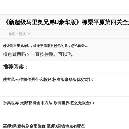
《新超级马里奥兄弟U豪华版》橡栗平原第四关全
整理：游戏121
超级马里奥兄弟U
，
橡栗平原
那只粉色的龙，怎么能让...
粉色耀西吗？一直按住跳。可以飞。
推荐阅读：
侠客风云传前传买什么版好 标准版豪华版优劣对比
乐高世界 无限获得金币方法 乐高世界怎么无限金币
巫师3陶森特刷金币位置 巫师3刷钱地点有哪些