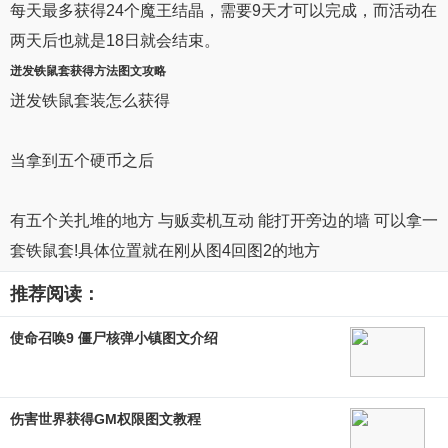
每天最多获得24个魔王结晶，需要9天才可以完成，而活动在
两天后也就是18日就会结束。
迸发铁鼠
套
获得
方法
图文
攻略
迸发铁鼠套装怎么获得
当拿到五个硬币之后
有五个关扎堆的地方 与贩卖机互动 能打开旁边的墙 可以拿一
套铁鼠套!具体位置就在刚从图4回图2的地方
推荐阅读：
使命召唤9 僵尸核弹小镇图文介绍
伤害世界获得GM权限图文教程