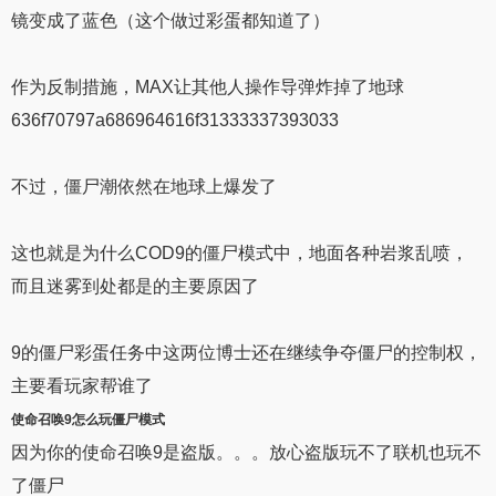
镜变成了蓝色（这个做过彩蛋都知道了）
作为反制措施，MAX让其他人操作导弹炸掉了地球
636f70797a686964616f31333337393033
不过，僵尸潮依然在地球上爆发了
这也就是为什么COD9的僵尸模式中，地面各种岩浆乱喷，
而且迷雾到处都是的主要原因了
9的僵尸彩蛋任务中这两位博士还在继续争夺僵尸的控制权，
主要看玩家帮谁了
使命召唤9
怎么玩
僵尸模式
因为你的使命召唤9是盗版。。。放心盗版玩不了联机也玩不
了僵尸