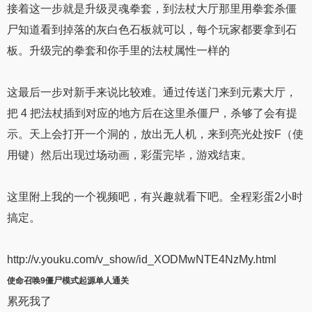
接着这一步就是升级灵魂拳套，到法杖大厅那里用拳套杀僵
尸知道看到掉落的灰白色石板就可以，每个玩家都要拿到石
板。升级完的拳套和你手里的法杖属性一样的
这最后一步对新手来说比较难。通过传送门来到元素大厅，
把 4 把法杖插到对应的地方后在这里杀僵尸，杀够了会有提
示。天上会打开一个洞的，放出无人机，来到亮光处按F（使
用键）然后出现过场动画，彩蛋完毕，游戏结束。
这里附上我的一个视频吧，有兴趣就看下吧。全程彩蛋2小时
搞定。
http://v.youku.com/v_show/id_XODMwNTE4NzMy.html
使命召唤9僵尸模式
起源单人通关
累死我了