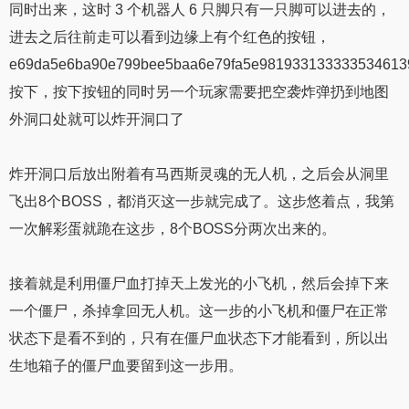
同时出来，这时 3 个机器人 6 只脚只有一只脚可以进去的，
进去之后往前走可以看到边缘上有个红色的按钮，
e69da5e6ba90e799bee5baa6e79fa5e981933133333534613
按下，按下按钮的同时另一个玩家需要把空袭炸弹扔到地图
外洞口处就可以炸开洞口了
炸开洞口后放出附着有马西斯灵魂的无人机，之后会从洞里
飞出8个BOSS，都消灭这一步就完成了。这步悠着点，我第
一次解彩蛋就跪在这步，8个BOSS分两次出来的。
接着就是利用僵尸血打掉天上发光的小飞机，然后会掉下来
一个僵尸，杀掉拿回无人机。这一步的小飞机和僵尸在正常
状态下是看不到的，只有在僵尸血状态下才能看到，所以出
生地箱子的僵尸血要留到这一步用。