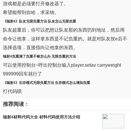
游戏都是必须要打开修改器了。
希望能帮到你哈，求采纳。
《
辐射4
》队友
无限负重方法
队友怎么
无限负重
队友超重后，你可以把想让队友那的东西扔到地址，然后用
命令让他拿，这样拿东西是不记负重的。就是对队友按e后不
选择选项，直接指向让他拿的东西。
辐射4负重
满了负重不够怎么办
无限负重
的
方法
可以使用控制台~呼出控制台输入player.setav carryweight
999999回车就行了
《
辐射4
》生存模式
无限负重方法
生存模式怎么增加
负重
打代码呗
推荐阅读：
辐射4材料代码大全 材料代码使用方法介绍