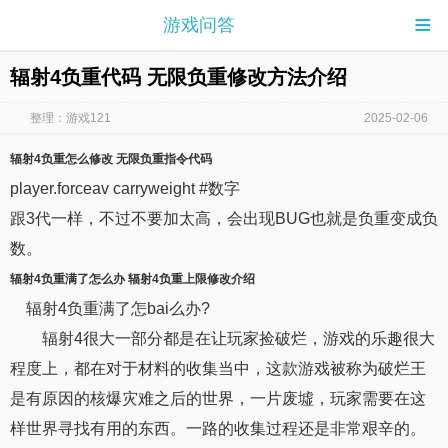
≡
游戏问答
辐射4负重代码 无限负重修改方法介绍
整理：游戏121
2025-02-06
辐射4负重
怎么
修改
无限负重
指令
代码
player.forceav carryweight #数字
跟3代一样，不过不要加太高，会出现BUG也就是负重变成负
数。
辐射4负重
满了怎么办
辐射4负重
上限
修改介绍
辐射4负重满了怎bai么办?
辐射4很大一部分都是在让玩家捡破烂，游戏的乐趣很大
程度上，都在对于材料的收集当中，这款游戏被称为破烂王
是有原因的核爆灾难之后的世界，一片废墟，玩家需要在这
样世界寻找有用的东西。一路的收集过程还是非常艰辛的。