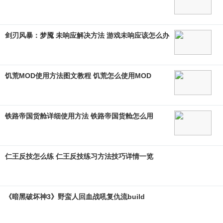
剑刃风暴：梦魇 未响应解决方法 游戏未响应该怎么办
饥荒MOD使用方法图文教程 饥荒怎么使用MOD
铁路帝国货舱详细使用方法 铁路帝国货舱怎么用
仁王反技怎么练 仁王反技练习方法技巧详情一览
《暗黑破坏神3》野蛮人回血战吼复仇流build