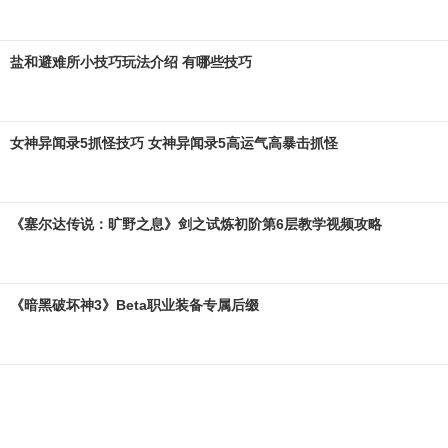
盐和避难所小技巧玩法介绍 有哪些技巧
女神异闻录5抓怪技巧 女神异闻录5高运气高暴击抓怪
《塞尔达传说：旷野之息》剑之试炼初阶第6层教学视频攻略
《暗黑破坏神3》Beta职业装备专属后缀