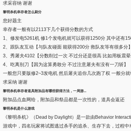
求采容纳 谢谢
黎明杀机幸存者怎么
刷分
您好题主
幸存者一般有以2113下几个获得分数的方式
1、修发电5261机 修1个发电机就可以获得1250分 其中还有15
2、跟队友互动【与队友碰面 能获得200分 救队友等有很多分
3、秀屠夫4102【分数削过一次 不过分还是很高 比如用板震晕
4、吃离别刀【因为这算勇敢分 不过注意屠夫有没有一刀斩】
一般您只要版修2~3发电机 然后屠夫追你几次跑了权 一般分就
求采纳 谢谢
黎明杀机幸存者
道具附加品有哪些获得方法，一局游...
附加品点血网给，附加品和祭品都是一次性的，道具会返还
黎明杀机
是什么游戏
《黎明杀机》（Dead by Daylight）是一款由Behavior In
游戏中，四名玩家将试图逃过杀手的追杀、生存下去，过程中