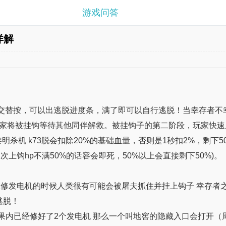
游戏问答
详解
交替按，可以出逃脱进度条，满了即可以自行逃脱！当幸存者不幸
玩家将被挂钩等待其他同伴解救。被挂钩子的第二阶段，玩家快速
黎明杀机 k73脱会扣除20%的基础血量，否则是1秒扣2%，剩
上钩hp不满50%的话容会即死，50%以上会直接剩下50%)。
在修发电机的时候人类很有可能会被屠夫抓住并挂上钩子 幸存者之
逃脱！
如果内已经修好了2个发电机 那么一个叫地窖的隐藏入口会打开（