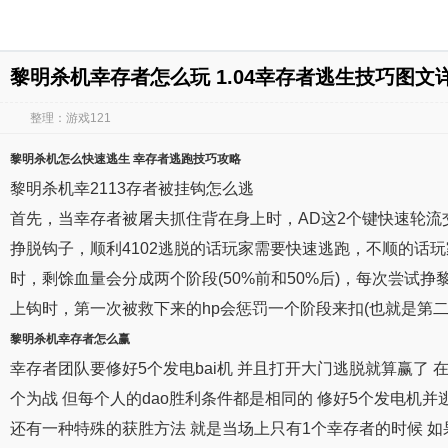
黎明杀机幸存者怎么玩 1.04幸存者逃生技巧图文
整理：游戏121
黎明杀机怎么
快速
逃生
幸存者
逃跑
技巧
攻略
黎明杀机幸2113存者被挂钩怎么逃
首先，当幸存者被屠夫抓住背在身上时，AD这2个键快速轮流
挣脱钩子，顺利4102逃脱的话玩家需要快速逃跑，不顺的话
时，剩馀血量会分成两个阶段(50%前和50%后)，每次尝试挣
上钩时，第一次被救下来的hp会惩罚一个阶段来扣(也就是第二次
黎明杀机幸存者怎么
赢
幸存者团队要修好5个发电bai机 并且打开大门逃脱就算赢了 
个为战 但每个人的dao胜利条件都是相同的 修好5个发电机并
还有一种特殊的获胜方法 就是当场上只有1个幸存者的时候 