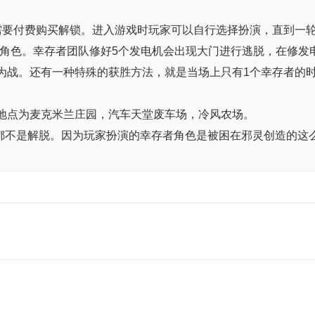
需要付费购买解锁。进入游戏时玩家可以自行选择扮演，直到一
365646332方可更换角色。幸存者团队修好5个发电机会出现大门进行
为战。还有一种特殊的获胜方法，就是当场上只有1个幸存者的
地点为麦克米兰庄园，汽车天堂废车场，冷风农场。
，意思为死亡和逃脱都不是解脱。因为玩家扮演的幸存者角色是被困在邪灵