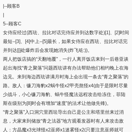
|--顾客B
|
5--顾客C
女侍应经过(西珐、拉比对话完侍应并到达数字处)[1]、[2]时间
最短--[3]、[4]中上--[5]最长，如果女侍应在西珐、拉比对话完
并到达[|]处爆炸后会发现她消失(炸飞咗:))。
两人把饭店搞的“天翻地覆”，一行人离开饭店来到一后巷亚谈
起出海找“青之聚落”问题西珐讲有办法帮助他们相约晚上在海
边见。来到海边西珐讲满月时海上会出现一条去“青之聚落”的
路。敌人：镰刀海豹x2蜗牛怪x2甲壳熬怪x4(由于是限时尽量
少战斗，小心镰刀海豹、蜗牛怪魔法远程攻击给冻住，菲陆
斯在级别为[8]时会有增加“速度”的法术让他做先锋)。
“青之聚落”入口洞穴里西珐导出自己是公主和塔里丝来过消
息，大家来到储放“青之法器”地方观看发器时有人来攻击敌
人：方晶魔x3光球怪x2巫师x1迷雾怪x2(只要注意巫师就可