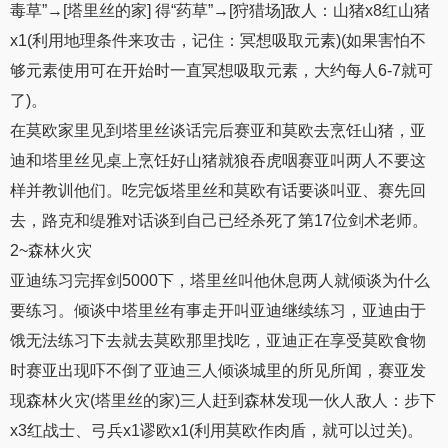
毒草”→[塔里丝的家] 得“药草”→[狩猎场]敌人：山猪x8红山猪
x1(利用地理条件来攻击，记住：冥想吸取元素)(如果害怕不
够元素使用可在开始时一直冥想吸取元素，大约每人6-7就可
了)。
在莫欧家里见到塔里丝谈话完后赛亚和莫欧去烹饪山猪，亚
迪和塔里丝见桌上烹饪好山猪就狼吞虎咽赛亚叫两人不要这
样并教训他们。吃完饭塔里丝和莫欧有话要谈叫亚、赛先回
去，路克和缇雅对话谈到自己已经杀死了第17位剑术老师。
2~森林火灾
亚迪练习完挥剑5000下，塔里丝叫他休息两人就倾谈为什么
要练习。倾谈中塔里丝有事走开叫亚迪继续练习，亚迪由于
饿无法练习下去就去莫欧那里找吃，亚迪正在享受莫欧食物
时赛亚出现吓不倒了亚迪三人倾谈城里的所见所闻，赛亚发
现森林火灾(塔里丝的家)三人赶到森林发现一伙人敌人：步下
x3红战士、弓兵x1谬欧x1(利用莫欧作肉盾，就可以过关)。