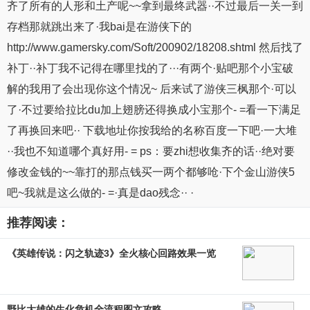
齐了所有的人形和土产呢~~拿到最终武器··不过最后一关一到
存档那就跳出来了·我bai是在游侠下的
http://www.gamersky.com/Soft/200902/18208.shtml 然后找了
补丁··补丁我不记得在哪里找的了···有两个·贴吧那个小宝破
解的我用了会出现你这个情况~ 后来试了游侠三枫那个·可以
了·不过要给拉比du加上翅膀还得换成小宝那个- =看一下满足
了再换回来吧·· 下载地址你按我给的名称百度一下吧·一大堆
··我也不知道哪个真好用- = ps：要zhi想收集齐的话··绝对要
修改金钱的~~靠打的那点钱买一两个都够呛·下个金山游侠5
吧~我就是这么做的- =·真是dao残念·· ·
推荐阅读：
《英雄传说：闪之轨迹3》全火核心回路效果一览
野比大雄的生化危机全流程图文攻略