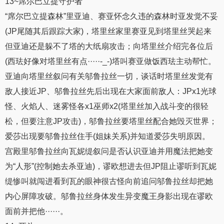
13~席尔巴立提守护者
“席尔巴立提森林”里亚迪、赛亚怀念久违的森林时亚发觉不妥
(JP尾随其后跟踪大家)，塔里丝家里赛亚见到塔里丝哭起来
但亚迪还是躲不了塔的大纸扇攻击；向塔里丝介绍完各位后
(西珐好像对塔里丝有点·····-_-)塔叫赛亚做饭西珐主动帮忙。
亚迪向塔里丝叙问有关邬鲁拉丝一切，谈话时塔里丝发觉有
敌人接近JP、邬鲁拉丝先后出现在大家面前敌人：JPx1光球
怪、火焰人、迷雾怪各x1巫师x2(塔里丝加入战斗变的很轻
松，但要注意JP攻击)，邬鲁拉丝要塔里丝配合她毁灭世界；
爱莎出现要邬鲁拉丝住手(姐妹关系)并知道爱莎失明原因。
宫殿里邬鲁拉丝向瓦妮缇叙问是否认识亚迪并用魔法把她变
为“人形”(控制她去杀亚迪)，谬欧想进去但JP阻止谬听到瓦妮
缇惨叫就闯进看到瓦的眼神很古怪向前追问邬鲁拉丝却把她
内心屏障攻破。邬鲁拉丝身体发生异变魔王身影出现在谬欧
面前并把他······。