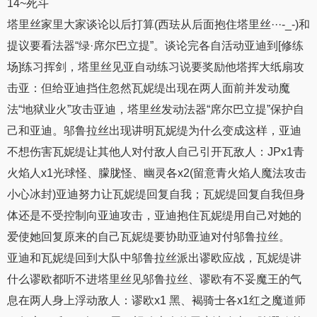
14~死斗
塔里丝家里大家谈论以后打算(西珐从后面抱住塔里丝···-_-)和
提议要看法器“绿·席尔巴立提”。谈论完各自活动亚迪到[修练
场]练习挥剑，塔里丝见亚自动练习说要奖励他塔挥大纸扇攻
击亚：但给亚迪挡住忽然瓦妮缇出现在两人面前并发动魔
法“地狱业火”攻击亚迪，塔里丝发动法器“席尔巴立提”保护自
己和亚迪。邬鲁拉丝出现讲明瓦妮缇为什么变成这样，亚迪
不想伤害瓦妮缇让其他人对付敌人自己引开瓦敌人：JPx1青
火焰人x1光球怪、朦胧怪、幽灵各x2(留意青火焰人魔法攻击
小心冰封)亚迪努力让瓦妮缇回复自我；瓦妮缇回复自我但身
体还是不受控制向亚迪攻击，亚迪抱住瓦妮缇用自己对她的
爱使她回复原来的自己瓦妮缇要协助亚迪对付邬鲁拉丝。
亚迪和瓦妮缇回到大队中邬鲁拉丝派出谬欧应战，瓦妮缇讲
什么谬欧都听不进塔里丝见邬鲁拉丝、谬欧有不妥魔王的气
息在两人身上浮动敌人：谬欧x1 黑、褐骑士各x1红之魔道师