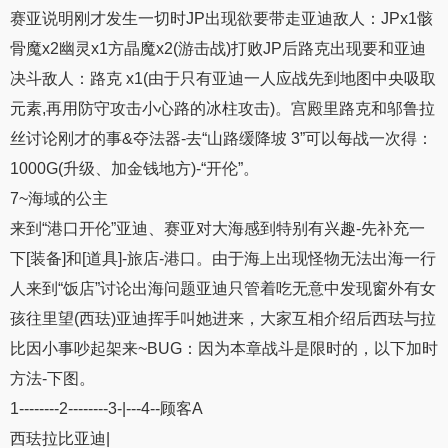
赛亚说明刚才发生一切时JP出现欲要带走亚迪敌人：JPx1骸
骨魔x2幽灵x1方晶魔x2(游击战)打败JP后路克出现要和亚迪
决斗敌人：路克 x1(由于只有亚迪一人应战先到地图中央吸取
元素,再用防守攻击小心路的冰柱攻击)。宫殿里路克和邬鲁拉
丝讨论刚才的事&夺法器-去“山路缓降坡 3”可以每战一次得：
1000G(升级、加金钱地方)-“开伦”。
7~海域的公主
来到“港口开伦”亚迪、赛亚对大海感到特别有兴趣-先补充一
下[装备]和[道具]-旅店-港口。由于海上出现怪物无法出海一行
人来到“饭店”讨论出海问题亚迪只管着吃无意中发现窗外有女
孩往里望(西珐)亚迪挥手叫她进来，大家互相介绍后西珐与拉
比因小事吵起架来~BUG：因为本章战斗是限时的，以下加时
方法-下图。
1--------2--------3-|---4--顾客A
西珐拉比亚迪|