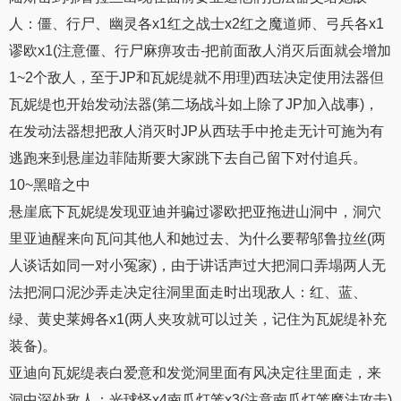
人：僵、行尸、幽灵各x1红之战士x2红之魔道师、弓兵各x1
谬欧x1(注意僵、行尸麻痹攻击-把前面敌人消灭后面就会增加
1~2个敌人，至于JP和瓦妮缇就不用理)西珐决定使用法器但
瓦妮缇也开始发动法器(第二场战斗如上除了JP加入战事)，
在发动法器想把敌人消灭时JP从西珐手中抢走无计可施为有
逃跑来到悬崖边菲陆斯要大家跳下去自己留下对付追兵。
10~黑暗之中
悬崖底下瓦妮缇发现亚迪并骗过谬欧把亚拖进山洞中，洞穴
里亚迪醒来向瓦问其他人和她过去、为什么要帮邬鲁拉丝(两
人谈话如同一对小冤家)，由于讲话声过大把洞口弄塌两人无
法把洞口泥沙弄走决定往洞里面走时出现敌人：红、蓝、
绿、黄史莱姆各x1(两人夹攻就可以过关，记住为瓦妮缇补充
装备)。
亚迪向瓦妮缇表白爱意和发觉洞里面有风决定往里面走，来
洞中深处敌人：光球怪x4南瓜灯笼x3(注意南瓜灯笼魔法攻击)