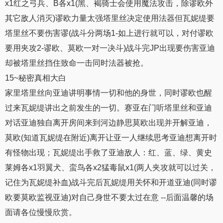
x1红之弓兵、B各x1(黑、褐骑士会使用魔法攻击，除谬欧外
其它敌人消灭)谬欧力量太强塔里丝决定使用法器但瓦妮缇要
塔里丝不要伤害谬(战斗分两场1-如上进行就可以，对付谬欧
要用夹攻2-谬欧、莫欧一对一决斗)战斗完JP出现要伤害亚迪
却被塔里丝挡住致命一击同时法器被抢。
15~秘密真相大白
家里塔里丝向亚迪讲明事情一切和他的身世，同时谬欧也醒
过来瓦妮缇讲出之前发生的一切。赛亚在门听塔里丝和亚迪
对话亚迪独自离开房间来到河边静思莫欧出现并开解亚迪，
莫欧(知道瓦妮缇在附近)离开让亚一人继续思考亚迪想离开时
有怪物出现；瓦妮缇出手救了亚迪敌人：红、蓝、绿、黄史
莱姆各x1羽翼犬、蛮鸟各x2猛毒鼠x1(两人夹攻就可以过关，
记住为瓦妮缇补血)战斗完后瓦妮缇用关怀和开道亚迪(同时谬
欧要莫欧监视亚迪)对自己身世不要太过在意 --后面温馨的场
面请各位慢慢欣赏。