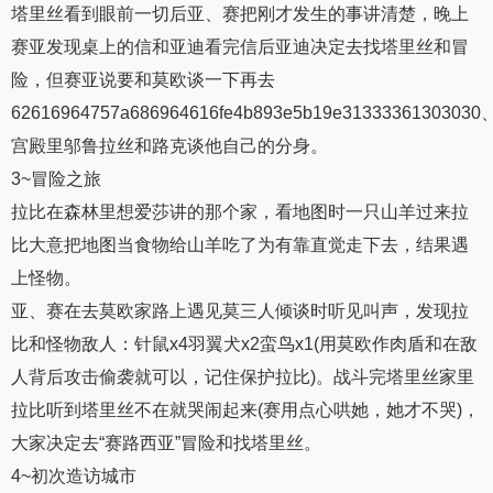
塔里丝看到眼前一切后亚、赛把刚才发生的事讲清楚，晚上
赛亚发现桌上的信和亚迪看完信后亚迪决定去找塔里丝和冒
险，但赛亚说要和莫欧谈一下再去
62616964757a686964616fe4b893e5b19e31333361303030
宫殿里邬鲁拉丝和路克谈他自己的分身。
3~冒险之旅
拉比在森林里想爱莎讲的那个家，看地图时一只山羊过来拉
比大意把地图当食物给山羊吃了为有靠直觉走下去，结果遇
上怪物。
亚、赛在去莫欧家路上遇见莫三人倾谈时听见叫声，发现拉
比和怪物敌人：针鼠x4羽翼犬x2蛮鸟x1(用莫欧作肉盾和在敌
人背后攻击偷袭就可以，记住保护拉比)。战斗完塔里丝家里
拉比听到塔里丝不在就哭闹起来(赛用点心哄她，她才不哭)，
大家决定去“赛路西亚”冒险和找塔里丝。
4~初次造访城市