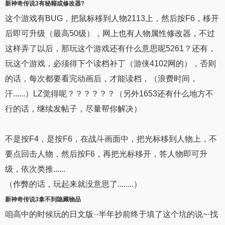
新神奇传说3
有秘籍或修改器?
这个游戏有BUG，把鼠标移到人物2113上，然后按F6，移开
后即可升级（最高50级），网上也有人物属性修改器，不过
这样弄了以后，那玩这个游戏还有什么意思呢5261？还有，
玩这个游戏，必须得下个读档补丁（游侠4102网的），否则
的话，每次都要看完动画后，才能读档，（浪费时间，
汗......）LZ觉得呢？？？？？？（另外1653还有什么地方不
行的话，继续发帖子，尽量帮你解决）
不是按F4，是按F6，在战斗画面中，把光标移到人物上，不
要点回击人物，然后按F6，再把光标移开，答人物即可升
级，依次类推......
（作弊的话，玩起来就没意思了........）
新神奇传说3
拿不到隐藏物品
咱高中的时候玩的日文版··半年抄前终于填了这个坑的说~·找