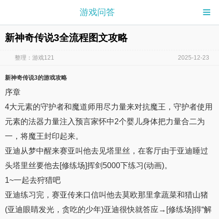
≡
游戏问答
新神奇传说3全流程图文攻略
整理：游戏121
2025-12-23
新神奇传说3
的游戏
攻略
序章
4大元素的守护者和魔道师用尽力量来对抗魔王，守护者使用
元素的法器力量注入预言家怀中2个婴儿身体把力量合二为
一，将魔王封印起来。
亚迪从梦中醒来赛亚叫他去见塔里丝，在客厅由于亚迪睡过
头塔里丝要他去[修练场]挥剑5000下练习(动画)。
1~一起去狩猎吧
亚迪练习完，赛亚传来口信叫他去莫欧那里拿蔬菜和猎山猪
(亚迪眼睛发光，贪吃的少年)亚迪很快就答应→[修练场]得“解