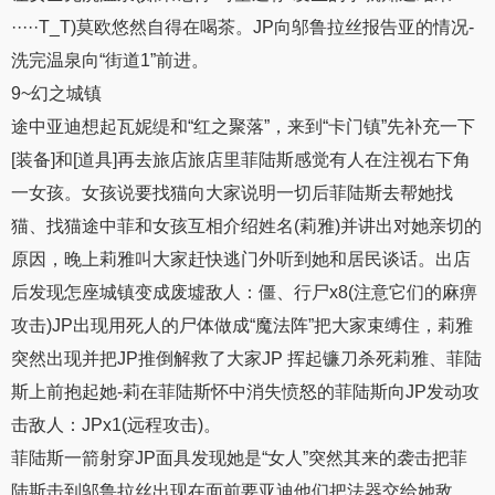
·····T_T)莫欧悠然自得在喝茶。JP向邬鲁拉丝报告亚的情况-
洗完温泉向“街道1”前进。
9~幻之城镇
途中亚迪想起瓦妮缇和“红之聚落”，来到“卡门镇”先补充一下
[装备]和[道具]再去旅店旅店里菲陆斯感觉有人在注视右下角
一女孩。女孩说要找猫向大家说明一切后菲陆斯去帮她找
猫、找猫途中菲和女孩互相介绍姓名(莉雅)并讲出对她亲切的
原因，晚上莉雅叫大家赶快逃门外听到她和居民谈话。出店
后发现怎座城镇变成废墟敌人：僵、行尸x8(注意它们的麻痹
攻击)JP出现用死人的尸体做成“魔法阵”把大家束缚住，莉雅
突然出现并把JP推倒解救了大家JP 挥起镰刀杀死莉雅、菲陆
斯上前抱起她-莉在菲陆斯怀中消失愤怒的菲陆斯向JP发动攻
击敌人：JPx1(远程攻击)。
菲陆斯一箭射穿JP面具发现她是“女人”突然其来的袭击把菲
陆斯击到邬鲁拉丝出现在面前要亚迪他们把法器交给她敌