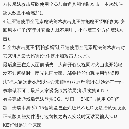
方位魔法攻击莫欧使用全员加血道具和辅助攻击，本次战斗
敌人数量不会增加)。
4-让亚迪使用全元素魔法剑术攻击魔王并把魔王“阿帕多姆”变
回原本样子(至于其它敌人就不用理，小心魔王全方位魔法攻
击)。
5-全力攻击魔王“阿帕多姆”让亚迪使用全元素魔法剑术攻击对
它来讲是最大伤害(记住使用加攻击力法术)。
最后魔王在众人面前消失，大家开心庆祝同时火山也开始喷
发不知所措时一团光包围大家。邬鲁拉丝出现使用“传送魔
法”把大家送走她想以生命来赎罪 (亚迪母亲)不过她还有一件
事非做不可，最后大家慢慢欣赏结局(都几搅笑)END。
有关完成游戏后无法欣赏CG、动画、“END”与使用“OP”问
题，光碟本身系7.15台湾发售正式版只不过D版是把试玩版跟
正式版某些文件进行过替换之所以安装时无话要输入“CD-
KEY”就是这个原因。