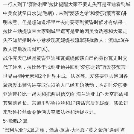
一行人到了“赛路利亚”拉比提醒大家不要走失可是亚迪看到城
中美食就留口水(老毛病)，来到“爱莎之馆”和爱莎(预言家)讲
明来意、但是想知道塔里丝去向要等到黄昏时候才有结果，
拉比主动提议带大家到城里逛可是亚迪因美食诱惑和大家走
失不知所措时在小巷发现瓦妮缇被流氓骚扰敌人：流氓x3(在
敌人背后攻击就可以)。
战斗完天已经是黄昏亚迪和瓦妮缇倾谈自己的身份瓦走时交
代了姓名，拉比终于找到亚迪并回到“爱莎之馆”听爱莎预言：
世界由4种元素和2个世界主成、法器等。爱莎要亚去巡回各
聚落发出警告讲夺取法器的人已经开始活动，临走时爱莎要
亚迪带拉比一起去和把两封信交给“海兰迪亚山”~天空部族和
其聚落首长。宫殿里邬鲁拉丝和JP谈话完后瓦妮缇、谬欧进
来邬鲁拉丝命令他俩去夺取法器和活捉亚迪。
5~歌唱之翼
“巴利尼亚”找翼之族，酒店-旅店-大地图-“黄之聚落”遇到“盗