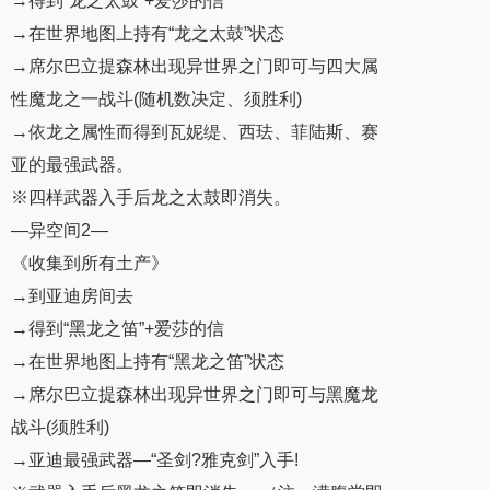
→得到“龙之太鼓”+爱莎的信
→在世界地图上持有“龙之太鼓”状态
→席尔巴立提森林出现异世界之门即可与四大属
性魔龙之一战斗(随机数决定、须胜利)
→依龙之属性而得到瓦妮缇、西珐、菲陆斯、赛
亚的最强武器。
※四样武器入手后龙之太鼓即消失。
—异空间2—
《收集到所有土产》
→到亚迪房间去
→得到“黑龙之笛”+爱莎的信
→在世界地图上持有“黑龙之笛”状态
→席尔巴立提森林出现异世界之门即可与黑魔龙
战斗(须胜利)
→亚迪最强武器—“圣剑?雅克剑”入手!