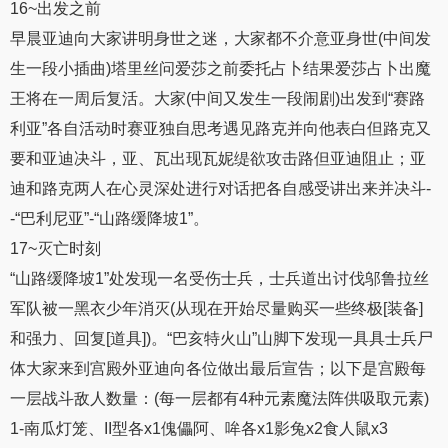
16~出发之前
早晨亚迪向大家讲明身世之迷，大家都不介意亚身世(中间发
生一段小插曲)塔里丝问爱莎之前委托占卜结果爱莎占卜出魔
王将在一周后复活。大家(中间又发生一段闹剧)出发到“赛路
利亚”各自活动时赛亚独自思考遇见路克并向他表白但路克又
要和亚迪决斗，亚、瓦出现瓦妮缇欲攻击路但亚迪阻止；亚
迪和路克两人在心灵深处进行对话把各自感受讲出来并决斗-
-“巴利尼亚”-“山路缓降坡1”。
17~灭亡时刻
“山路缓降坡1”处发现一名受伤士兵，士兵道出讨伐邬鲁拉丝
军队被一黑衣少年消灭(从现在开始尽量购买一些终极[装备]
和强力、回复[道具])。“巴亥特火山”山脚下发现一具具士兵尸
体大家来到宫殿外亚迪向各位做出最后宣告；以下是宫殿每
一层战斗敌人数量：(每一层都有4种元素魔法阵供吸取元素)
1-南瓜灯笼、II型各x1傀儡阿、哞各x1影兔x2食人鼠x3