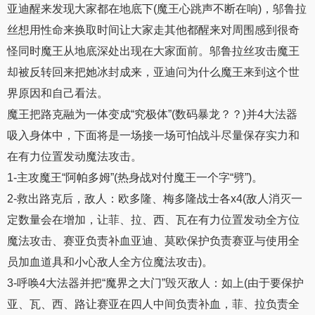
亚迪醒来发现大家都在地底下(魔王心跳声不断在响)，邬鲁拉
丝想用性命来换取时间让大家走其他都醒来对周围感到很奇
怪同时魔王从地底深处出现在大家面前。邬鲁拉丝攻击魔王
却被反转回来把她冰封成来，亚迪问为什么魔王来到这个世
界原因和自己看法。
魔王把路克融为一体变成“究极体”(数码暴龙？？)并4大法器
吸入身体中，下面将是一场接一场可怕战斗尽量保存实力和
在有力位置发动魔法攻击。
1-主攻魔王“阿帕多姆”(热身战对付魔王一个字“劈”)。
2-救出路克后，敌人：欧多隆、梅多隆战士各x4(敌人消灭一
定数量会在增加，让菲、拉、西、瓦在有力位置发动全方位
魔法攻击、赛亚负责补血亚迪、莫欧保护负责赛亚与使用全
员加血道具和小心敌人全方位魔法攻击)。
3-呼唤4大法器并把“魔界之大门”毁灭敌人：如上(由于要保护
亚、瓦、西、路让赛亚在四人中间负责补血，菲、拉负责全