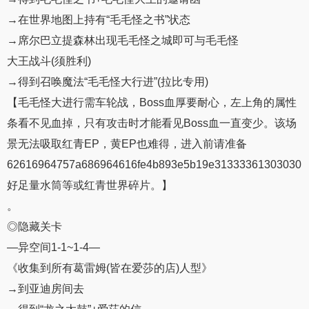
→在世界地图上持有“毛毛怪之书”状态
→席尔巴立提森林出现毛毛怪之城即可与毛毛怪
大王战斗(须胜利)
→得到召唤魔法“毛毛怪大行进”(拉比专用)
【毛毛怪大进行需车轮战，Boss血厚要耐心，左上角的属性
条看不见血掉，只有攻击时才能看见Boss血一直变少。该场
景无法吸取红青EP，黄EP也难得，进入前请准备
62616964757a686964616fe4b893e5b19e31333361303030
好足量水筒等或红青世界碎片。】
。
◎隐藏关卡
—异空间1-1~1-4—
《收集到所有葛雷姆(皆在爱莎的店)人型》
→到亚迪房间去