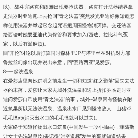
以)。战斗完路克和缇雅出现要抢法器，路克打开法器结界拿
走法器时亚迪跑上去抢回“青之法器”突然发光亚迪好像知道怎
样使用法器并举起它念起咒语把周围怪物消灭掉。交还法器
给西珐时她要亚迪代为保管和要求加入(西珐、拉比斗气冤
家，以后有派麻烦)。
回“开伦”讨论以后打算同时森林里JP与塔里丝在对抗对方邬
鲁拉丝幻像出现并说出来意，回“赛路西亚”见爱莎。
8~一起洗温泉
在爱莎店里向她讲明之前发生一切和知道“红之聚落”因失去法
器的末落，爱莎让大家去城外洗温泉和送上折扣券临走时亚
迪问爱莎自己使用“青之法器”的事，城外~温泉因有怪物在附
近筑巢所以无法洗温泉。温泉出水口见到怪物敌人：山猪x3
毛毛怪x5(消灭出水口的毛毛怪就可以过关)。
大家终于知道怪物出水口筑巢(中间发生一段小插曲)，菲陆斯
让女士先洗温泉(如果记得“时空道标”发生的事就知道结果