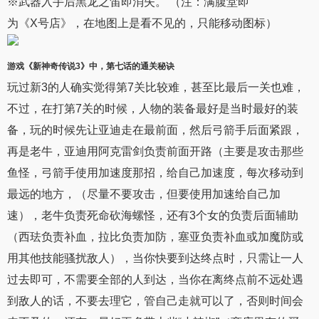
※武器入手后黑龙之笛即消失。 （注：满腹堂即
为《X号店》，在地图上是看不见的，只能移动图标）
游戏《
新神奇传说3
》中，第七话的通关秘诀
玩过新3的人确实觉得第7关比较难，甚至比最后一关也难，
不过，在打第7关的时候，人物的装备最好是当时最好的装
备，玩的时候先让亚迪走在最前面，然后弓箭手后面紧跟，
再是老牛，亚迪用阿克雷剑负责前面开路（主要是攻击那些
鱼怪，弓箭手使用加速度那招，给自己加速度，每次移动到
最远的地方，（尽量不要攻击，但要使用加速给自己加
速），老牛负责死命砍海螺怪，还有3个女的负责后面辅助
（西珐负责补血，拉比负责加防，塞亚负责补血或加魔防或
用其他技能骚扰敌人），当你快要到达终点时，只需让一人
过去即可，不需要全部的人到达，当你在离终点前不远处遇
到敌人的话，不要去理它，管自己走就可以了，否则时间会