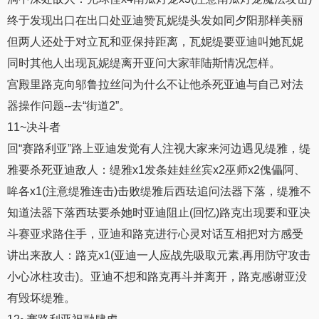
终于发现出口在出口处亚迪赞瓦妮缇头发如同夕阳那样美丽
但两人还处于对立瓦和亚保持距离，瓦妮缇要亚迪叫她瓦妮
同时其他人出现瓦妮缇离开亚问大家菲陆斯情况怎样。
宫殿里路克向邬鲁拉丝问为什么不让他杀死亚迪与自己对法
器操作问题--去“街道2”。
11~决斗者
回“赛路利亚”路上亚迪发觉有人注视大家来河边遇见缇雅，缇
雅要杀死亚迪敌人：缇雅x1发条娃娃丝宾x2巫师x2傀儡阿、
哞各x1(注意缇雅连击)击败缇雅后西珐追问法器下落，缇雅不
知道法器下落西珐要杀她时亚迪阻止(回忆)路克出现要和亚决
斗赛亚求路住手，亚迪和路克进行心灵对话互相把对方感受
讲出来敌人：路克x1(亚迪一人应战先吸取元素,再用防守攻击
小心冰柱攻击)。亚迪不想和路克再斗并离开，路克感谢亚没
有毁坏缇雅。