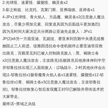
2-光球怪、迷雾怪、朦胧怪、幽灵各x2
3-影之刚兹、比克托、克莱门斯、亚弗瑞德、巫师各x1
4-JPx1光球怪、青火焰人、方晶魔、幽灵各x2(注意敌人魔法
攻击，尽量少用加元素、回复道具因为后面战斗更加激烈)
因为无时间大家决定兵分两路让亚迪先走敌人：JPx1
JP(2)x6另一方面亚迪、瓦妮缇、赛亚来到宫殿中央遇见缇雅
她阻止三人前进。缇雅因违抗命令使机能停止要亚迪答应救
出路克，宫殿里见到已被人控制路克敌人：黑、褐骑士各
x2(注意敌人魔法攻击，主攻路克)击败路克后他身体伸到半空
并邬鲁拉丝出现三人面前敌人：(2场战斗、2-时其他伙伴会出
现)1-邬鲁拉丝x1骸骨魔青火焰人各x1迷雾怪、朦胧怪x12-邬
鲁拉丝x1青、褐骑士各x3(注意敌人魔法攻击，主攻邬鲁拉
丝)。邬鲁拉丝恢复心智后发现魔王封印已解除并用传送术把
大家带走。
最终话~禁域之决战