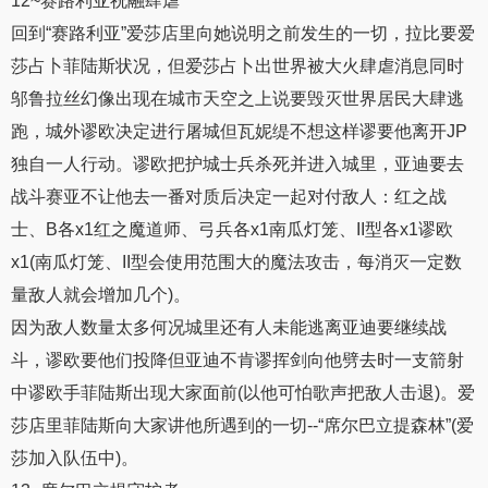
12~赛路利亚祝融肆虐
回到“赛路利亚”爱莎店里向她说明之前发生的一切，拉比要爱
莎占卜菲陆斯状况，但爱莎占卜出世界被大火肆虐消息同时
邬鲁拉丝幻像出现在城市天空之上说要毁灭世界居民大肆逃
跑，城外谬欧决定进行屠城但瓦妮缇不想这样谬要他离开JP
独自一人行动。谬欧把护城士兵杀死并进入城里，亚迪要去
战斗赛亚不让他去一番对质后决定一起对付敌人：红之战
士、B各x1红之魔道师、弓兵各x1南瓜灯笼、II型各x1谬欧
x1(南瓜灯笼、II型会使用范围大的魔法攻击，每消灭一定数
量敌人就会增加几个)。
因为敌人数量太多何况城里还有人未能逃离亚迪要继续战
斗，谬欧要他们投降但亚迪不肯谬挥剑向他劈去时一支箭射
中谬欧手菲陆斯出现大家面前(以他可怕歌声把敌人击退)。爱
莎店里菲陆斯向大家讲他所遇到的一切--“席尔巴立提森林”(爱
莎加入队伍中)。