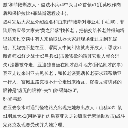
贼”和菲陆斯敌人：盗贼小兵x4中头目x2首领x1(用莫欧作肉
盾和保护拉比+菲陆斯远程攻击)。
战斗完后大家互介绍姓名和由来(菲陆斯对赛亚毛手毛脚)，菲
陆斯答应带大家去“黄之部落”找长老，把信交给长老并得知塔
里丝来过交谈中有人来偷取法器大家赶现场亚迪见到瓦妮
缇。瓦妮缇不想在亚、谬两人中间纠缠就离开敌人：谬欧x1
魔道师x1红之战士x3弓兵x1(击败谬欧的话其它敌人就会消
失) 法器被夺走。亚迪独自坐在刚才战斗地方(回忆刚才的事)
赛亚走过来叫亚去见长老，和长老谈完话长老要求菲帮助亚
一行人。宫殿里路克很不开心走出来给瓦、谬看见谬讲路的
眼神是“虚无的眼神”-去“山路缓降坡3”。
6~光与影
赛亚去泉水时遇到怪物路克出现把她救出敌人：山猪x3针鼠
x1羽翼犬x1(用路克作肉盾赛亚边走边吸取元素辅助攻击)战斗
完路克发现赛受伤并为她疗理。