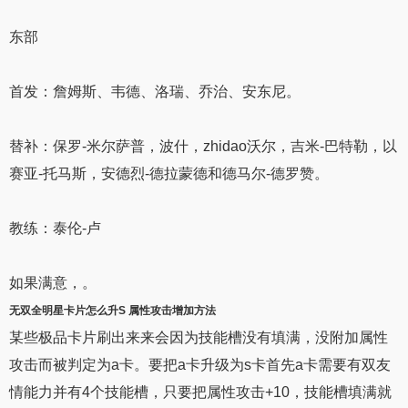
东部
首发：詹姆斯、韦德、洛瑞、乔治、安东尼。
替补：保罗-米尔萨普，波什，zhidao沃尔，吉米-巴特勒，以
赛亚-托马斯，安德烈-德拉蒙德和德马尔-德罗赞。
教练：泰伦-卢
如果满意，。
无双全明星卡片
怎么升S 属性攻击增加
方法
某些极品卡片刷出来来会因为技能槽没有填满，没附加属性
攻击而被判定为a卡。要把a卡升级为s卡首先a卡需要有双友
情能力并有4个技能槽，只要把属性攻击+10，技能槽填满就