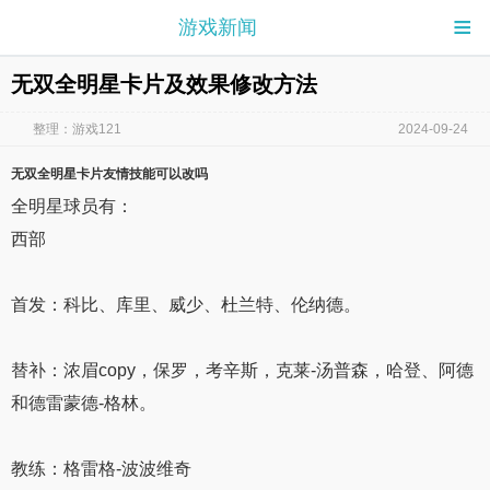
≡
游戏新闻
无双全明星卡片及效果修改方法
整理：游戏121
2024-09-24
无双全明星卡片
友情技能可以改吗
全明星球员有：
西部
首发：科比、库里、威少、杜兰特、伦纳德。
替补：浓眉copy，保罗，考辛斯，克莱-汤普森，哈登、阿德
和德雷蒙德-格林。
教练：格雷格-波波维奇