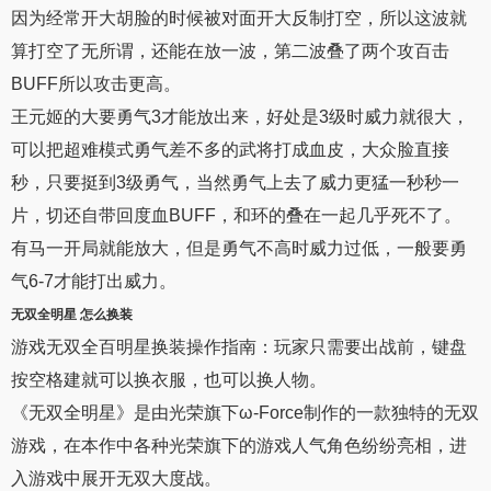
因为经常开大胡脸的时候被对面开大反制打空，所以这波就
算打空了无所谓，还能在放一波，第二波叠了两个攻百击
BUFF所以攻击更高。
王元姬的大要勇气3才能放出来，好处是3级时威力就很大，
可以把超难模式勇气差不多的武将打成血皮，大众脸直接
秒，只要挺到3级勇气，当然勇气上去了威力更猛一秒秒一
片，切还自带回度血BUFF，和环的叠在一起几乎死不了。
有马一开局就能放大，但是勇气不高时威力过低，一般要勇
气6-7才能打出威力。
无双全明星
怎么换装
游戏无双全百明星换装操作指南：玩家只需要出战前，键盘
按空格建就可以换衣服，也可以换人物。
《无双全明星》是由光荣旗下ω-Force制作的一款独特的无双
游戏，在本作中各种光荣旗下的游戏人气角色纷纷亮相，进
入游戏中展开无双大度战。