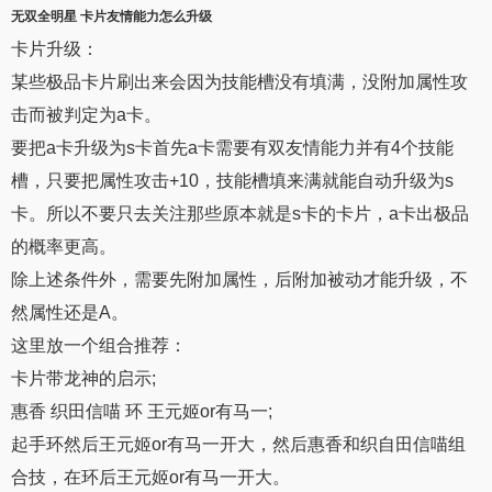
无双全明星
卡片
友情能力怎么升级
卡片升级：
某些极品卡片刷出来会因为技能槽没有填满，没附加属性攻
击而被判定为a卡。
要把a卡升级为s卡首先a卡需要有双友情能力并有4个技能
槽，只要把属性攻击+10，技能槽填来满就能自动升级为s
卡。所以不要只去关注那些原本就是s卡的卡片，a卡出极品
的概率更高。
除上述条件外，需要先附加属性，后附加被动才能升级，不
然属性还是A。
这里放一个组合推荐：
卡片带龙神的启示;
惠香 织田信喵 环 王元姬or有马一;
起手环然后王元姬or有马一开大，然后惠香和织自田信喵组
合技，在环后王元姬or有马一开大。