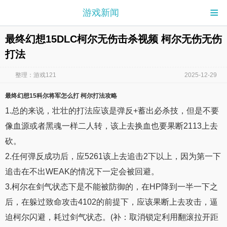
≡
游戏新闻
最终幻想15DLC柯尔无伤击杀视频 柯尔无伤无伤
打法
整理：游戏121
2025-12-29
最终幻想15
科尔将军怎么打
柯尔打法
攻略
1.总的来说，壮壮的打法应该是弹反+蓄出必杀技，但是不要
像血源或者黑魂一样二人转，该上去换血也要果断2113上去
砍。
2.任何弹反成功后，应5261该上去追击2下以上，因为第一下
追击在不出WEAK的情况下一定会被回避。
3.柯尔在剑气状态下是不能被防御的，在HP降到一半一下之
后，在躲过致命攻击4102的前提下，应该果断上去攻击，逼
迫柯尔闪避，耗过剑气状态。(补：取消锁定利用翻滚拉开距