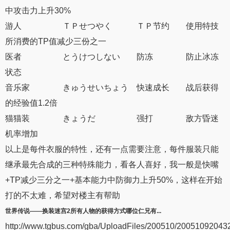
中攻击力上升30%
游人 ＴＰせつやく ＴＰ节约 使用特技
所消费的TP值减少三份之一
医者 とうけつしない 防冻 防止冰冻
状态
音乐家 きゅうせいちょう 快速成长 战后获得
的经验值1.2倍
猫猫装 きょうだ 强打 敌方昏迷
机率增加
以上是每件衣服的特性，还有一点需要注意，每件服装只能
继承最先合成的三种特殊能力，看各人喜好，我一般是快嘴
+TP减少三分之一+基本能力中防御力上升50%，这样在开始
打的不太难，希望对楼主有帮助
世界传说——
换装迷宫2
所有人物的获得方式哪位仁兄有...
http://www.tgbus.com/gba/UploadFiles/200510/200510920432