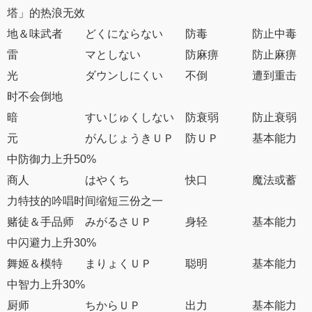
塔」的热浪无效
地＆味武者 どくにならない 防毒 防止中毒
雷 マとしない 防麻痹 防止麻痹
光 ダウンしにくい 不倒 遭到重击
时不会倒地
暗 すいじゅくしない 防衰弱 防止衰弱
元 がんじょうきＵＰ 防ＵＰ 基本能力
中防御力上升50%
商人 はやくち 快口 魔法或蓄
力特技的吟唱时间缩短三份之一
赌徒＆手品师 みがるさＵＰ 身轻 基本能力
中闪避力上升30%
舞姬＆模特 まりょくＵＰ 聪明 基本能力
中智力上升30%
厨师 ちからＵＰ 出力 基本能力