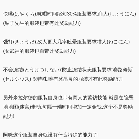
快嘴(はやくち):咏唱时间缩短30%服装要求:商人(しょうにん)
(钻子先生的服装也带有此奖励能力)
强打(きょうだ):敌人更大几率眩晕服装要求猫人(ねこにん)
(女武神的服装也自带此奖励能力)
不会冻结(とうけつしない):防止冻结状态服装要求:赛路修斯
(セルシウス) ※特殊,唯有冰晶灵的服装才有此奖励能力
另外米拉尔德的服装自身也带有商人的蓄钱技能,就是在险恶
地地图(迷宫)走动,每隔一端时间增加一定金钱,这个不是奖励
能力!
阿咪这个服装自身就没有什么特殊的能力了!