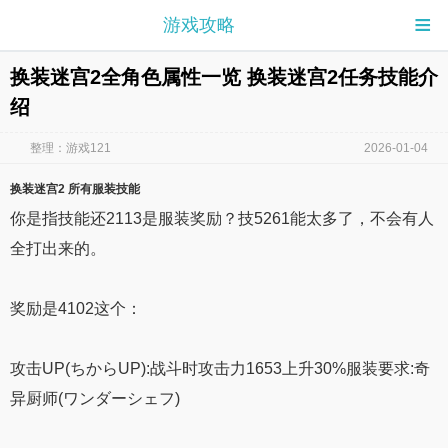
≡
游戏攻略
换装迷宫2全角色属性一览 换装迷宫2任务技能介
绍
整理：游戏121
2026-01-04
换装迷宫2
所有服装
技能
你是指技能还2113是服装奖励？技5261能太多了，不会有人
全打出来的。
奖励是4102这个：
攻击UP(ちからUP):战斗时攻击力1653上升30%服装要求:奇
异厨师(ワンダーシェフ)