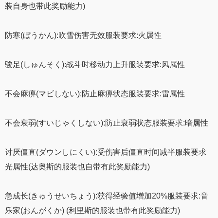
装自身也带此奖励能力)
防寒(ぼうかん):吹雪伤害无效服装要求:火属性
骏足(しゅんそく):战斗时移动力上升服装要求:风属性
不会麻痹(マビしない):防止麻痹状态服装要求:雷属性
不会衰弱(すいじゃくしない):防止衰弱状态服装要求:暗属性
讨厌僵直(ダウンしにくい):受伤害后僵直时间减半服装要求
光属性(达奥斯的服装也自带有此奖励能力)
急成长(きゅうせいちょう):获得经验值增加20%服装要求:音
乐家(おんがくか) (利里斯的服装也带有此奖励能力)