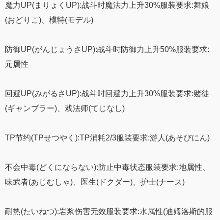
魔力UP(まりょくUP):战斗时魔法力上升30%服装要求:舞娘
(おどりこ)、模特(モデル)
防御UP(がんじょうさUP):战斗时防御力上升50%服装要求:
元属性
回避UP(みがるさUP):战斗时回避力上升30%服装要求:赌徒
(ギャンブラー)、戏法师(てじなし)
TP节约(TPせつやく):TP消耗2/3服装要求:游人(あそびにん)
不会中毒(どくにならない):防止中毒状态服装要求:地属性、
味武者(あじむしゃ)、医生(ドクダー)、护士(ナース)
耐热(たいねつ):岩浆伤害无效服装要求:水属性(迪姆洛斯的服