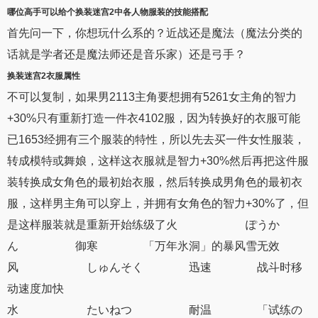
哪位高手可以给个
换装迷宫2
中各人物服装的
技能
搭配
首先问一下，你想玩什么系的？近战还是魔法（魔法分类的
话就是学者还是魔法师还是音乐家）还是弓手？
换装迷宫2
衣服
属性
不可以复制，如果男2113主角要想拥有5261女主角的智力
+30%只有重新打造一件衣4102服，因为转换好的衣服可能
已1653经拥有三个服装的特性，所以先去买一件女性服装，
转成模特或舞娘，这样这衣服就是智力+30%然后再把这件服
装转换成女角色的最初始衣服，然后转换成男角色的最初衣
服，这样男主角可以穿上，并拥有女角色的智力+30%了，但
是这样服装就是重新开始练级了火 ぽうか
ん 御寒 「万年氷洞」的暴风雪无效
风 しゅんそく 迅速 战斗时移
动速度加快
水 たいねつ 耐温 「试练の