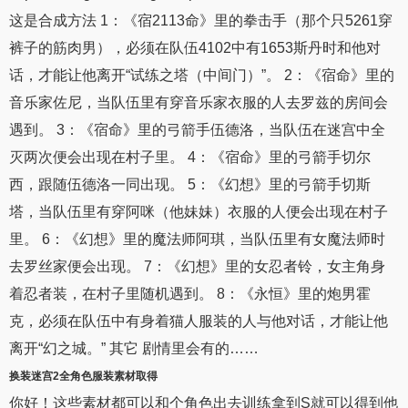
这是合成方法 1：《宿2113命》里的拳击手（那个只5261穿
裤子的筋肉男），必须在队伍4102中有1653斯丹时和他对
话，才能让他离开“试练之塔（中间门）”。 2：《宿命》里的
音乐家佐尼，当队伍里有穿音乐家衣服的人去罗兹的房间会
遇到。 3：《宿命》里的弓箭手伍德洛，当队伍在迷宫中全
灭两次便会出现在村子里。 4：《宿命》里的弓箭手切尔
西，跟随伍德洛一同出现。 5：《幻想》里的弓箭手切斯
塔，当队伍里有穿阿咪（他妹妹）衣服的人便会出现在村子
里。 6：《幻想》里的魔法师阿琪，当队伍里有女魔法师时
去罗丝家便会出现。 7：《幻想》里的女忍者铃，女主角身
着忍者装，在村子里随机遇到。 8：《永恒》里的炮男霍
克，必须在队伍中有身着猫人服装的人与他对话，才能让他
离开“幻之城。” 其它 剧情里会有的……
换装迷宫2全角色
服装素材取得
你好！这些素材都可以和个角色出去训练拿到S就可以得到他