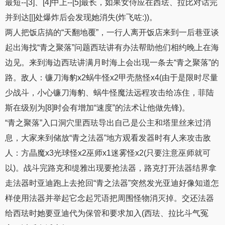
最短--[3]、[4]中上--[5]最长，如果女侍应在西珐、拉比对话完
并到达[|]处爆炸后会发现她消失(炸飞咗:))。
两人把饭店搞的“天翻地覆”，一行人离开饭店来到一后巷亚谈
起出海找“青之聚落”问题西珐讲有办法帮助他们相约晚上在海
边见。来到海边西珐讲满月时海上会出现一条去“青之聚落”的
路。敌人：镰刀海豹x2蜗牛怪x2甲壳熬怪x4(由于是限时尽量
少战斗，小心镰刀海豹、蜗牛怪魔法远程攻击给冻住，菲陆
斯在级别为[8]时会有增加“速度”的法术让他做先锋)。
“青之聚落”入口洞穴里西珐导出自己是公主和塔里丝来过消
息，大家来到储放“青之法器”地方观看发器时有人来攻击敌
人：方晶魔x3光球怪x2巫师x1迷雾怪x2(只要注意巫师就可
以)。战斗完路克和缇雅出现要抢法器，路克打开法器结界拿
走法器时亚迪跑上去抢回“青之法器”突然发光亚迪好像知道怎
样使用法器并举起它念起咒语把周围怪物消灭掉。交还法器
给西珐时她要亚迪代为保管和要求加入(西珐、拉比斗气冤