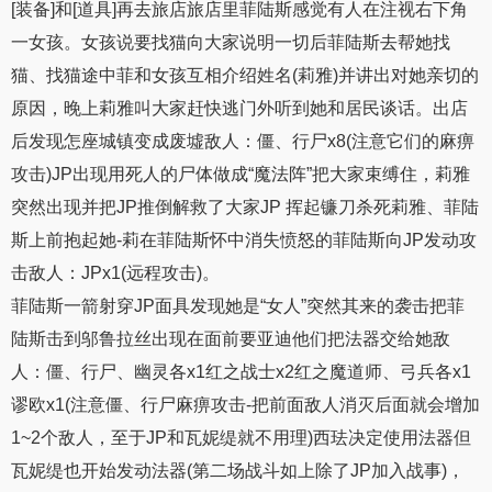
[装备]和[道具]再去旅店旅店里菲陆斯感觉有人在注视右下角
一女孩。女孩说要找猫向大家说明一切后菲陆斯去帮她找
猫、找猫途中菲和女孩互相介绍姓名(莉雅)并讲出对她亲切的
原因，晚上莉雅叫大家赶快逃门外听到她和居民谈话。出店
后发现怎座城镇变成废墟敌人：僵、行尸x8(注意它们的麻痹
攻击)JP出现用死人的尸体做成“魔法阵”把大家束缚住，莉雅
突然出现并把JP推倒解救了大家JP 挥起镰刀杀死莉雅、菲陆
斯上前抱起她-莉在菲陆斯怀中消失愤怒的菲陆斯向JP发动攻
击敌人：JPx1(远程攻击)。
菲陆斯一箭射穿JP面具发现她是“女人”突然其来的袭击把菲
陆斯击到邬鲁拉丝出现在面前要亚迪他们把法器交给她敌
人：僵、行尸、幽灵各x1红之战士x2红之魔道师、弓兵各x1
谬欧x1(注意僵、行尸麻痹攻击-把前面敌人消灭后面就会增加
1~2个敌人，至于JP和瓦妮缇就不用理)西珐决定使用法器但
瓦妮缇也开始发动法器(第二场战斗如上除了JP加入战事)，