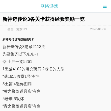
≡
网络游戏
新神奇传说3各关卡获得经验奖励一览
整理：游戏121
2026-01-06
新神奇传说3
的隐藏
关卡
新神奇传说3隐藏2113关
先要集齐以下东东~↓
◎ 土产一览5261
1黑猫4102的填充玩偶 2老旧的人型
“满1653腹堂1号”有售
3土笛 4迷你图腾
“黄之聚落道具店”有售
5珊瑚 6银杯
“青之聚落道具店”有售