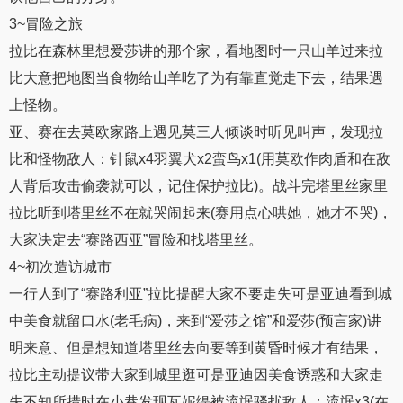
3~冒险之旅
拉比在森林里想爱莎讲的那个家，看地图时一只山羊过来拉
比大意把地图当食物给山羊吃了为有靠直觉走下去，结果遇
上怪物。
亚、赛在去莫欧家路上遇见莫三人倾谈时听见叫声，发现拉
比和怪物敌人：针鼠x4羽翼犬x2蛮鸟x1(用莫欧作肉盾和在敌
人背后攻击偷袭就可以，记住保护拉比)。战斗完塔里丝家里
拉比听到塔里丝不在就哭闹起来(赛用点心哄她，她才不哭)，
大家决定去“赛路西亚”冒险和找塔里丝。
4~初次造访城市
一行人到了“赛路利亚”拉比提醒大家不要走失可是亚迪看到城
中美食就留口水(老毛病)，来到“爱莎之馆”和爱莎(预言家)讲
明来意、但是想知道塔里丝去向要等到黄昏时候才有结果，
拉比主动提议带大家到城里逛可是亚迪因美食诱惑和大家走
失不知所措时在小巷发现瓦妮缇被流氓骚扰敌人：流氓x3(在