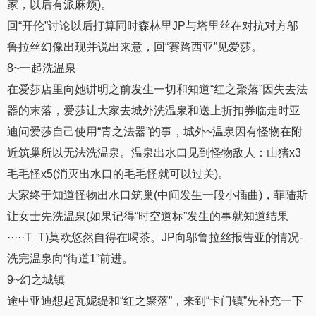
家，以后有派麻烦)。
回“开伦”讨论以后打算同时森林里JP与塔里丝在对抗对方邬
鲁拉丝幻像出现并说出来意，回“赛路西亚”见爱莎。
8~一起洗温泉
在爱莎店里向她讲明之前发生一切和知道“红之聚落”因失去法
器的末落，爱莎让大家去城外洗温泉和送上折扣券临走时亚
迪问爱莎自己使用“青之法器”的事，城外~温泉因有怪物在附
近筑巢所以无法洗温泉。温泉出水口见到怪物敌人：山猪x3
毛毛怪x5(消灭出水口的毛毛怪就可以过关)。
大家终于知道怪物出水口筑巢(中间发生一段小插曲)，菲陆斯
让女士先洗温泉(如果记得“时空道标”发生的事就知道结果
·····T_T)莫欧悠然自得在喝茶。JP向邬鲁拉丝报告亚的情况-
洗完温泉向“街道1”前进。
9~幻之城镇
途中亚迪想起瓦妮缇和“红之聚落”，来到“卡门镇”先补充一下