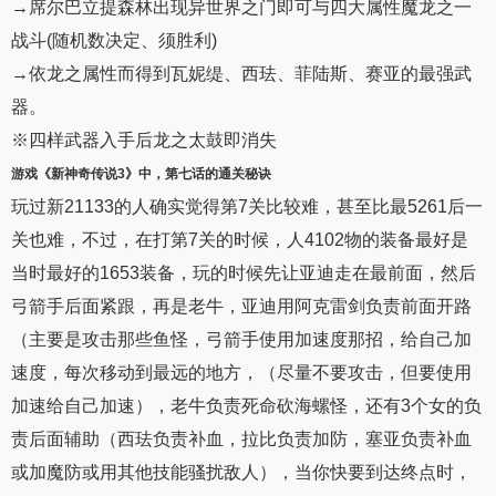
→席尔巴立提森林出现异世界之门即可与四大属性魔龙之一
战斗(随机数决定、须胜利)
→依龙之属性而得到瓦妮缇、西珐、菲陆斯、赛亚的最强武
器。
※四样武器入手后龙之太鼓即消失
游戏《
新神奇传说3
》中，第七话的通关秘诀
玩过新21133的人确实觉得第7关比较难，甚至比最5261后一
关也难，不过，在打第7关的时候，人4102物的装备最好是
当时最好的1653装备，玩的时候先让亚迪走在最前面，然后
弓箭手后面紧跟，再是老牛，亚迪用阿克雷剑负责前面开路
（主要是攻击那些鱼怪，弓箭手使用加速度那招，给自己加
速度，每次移动到最远的地方，（尽量不要攻击，但要使用
加速给自己加速），老牛负责死命砍海螺怪，还有3个女的负
责后面辅助（西珐负责补血，拉比负责加防，塞亚负责补血
或加魔防或用其他技能骚扰敌人），当你快要到达终点时，