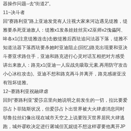
器操作问题--去“街道2”。
11~决斗者
回“赛路利亚”路上亚迪发觉有人注视大家来河边遇见缇雅，缇
雅要杀死亚迪敌人：缇雅x1发条娃娃丝宾x2巫师x2傀儡阿、
哞各x1(注意缇雅连击)击败缇雅后西珐追问法器下落，缇雅不
知道法器下落西珐要杀她时亚迪阻止(回忆)路克出现要和亚决
斗赛亚求路住手，亚迪和路克进行心灵对话互相把对方感受
讲出来敌人：路克x1(亚迪一人应战先吸取元素,再用防守攻击
小心冰柱攻击)。亚迪不想和路克再斗并离开，路克感谢亚没
有毁坏缇雅。
12~赛路利亚祝融肆虐
回到“赛路利亚”爱莎店里向她说明之前发生的一切，拉比要爱
莎占卜菲陆斯状况，但爱莎占卜出世界被大火肆虐消息同时
邬鲁拉丝幻像出现在城市天空之上说要毁灭世界居民大肆逃
跑，城外谬欧决定进行屠城但瓦妮缇不想这样谬要他离开JP