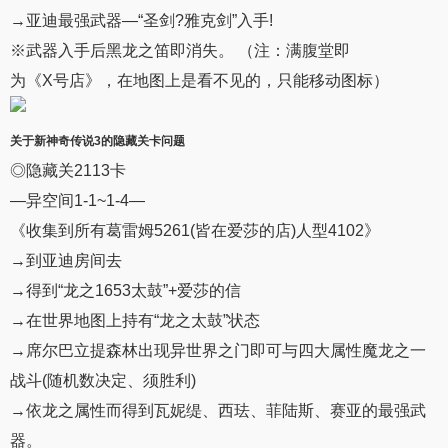
→亚迪最强武器—“圣剑?雅克剑”入手!
※武器入手后黑龙之笛即消失。 （注：满腹堂即
为《X号店》，在地图上是看不见的，只能移动图标）
关于
新神奇传说3
的隐藏
关卡
问题
◎隐藏关2113卡
—异空间1-1~1-4—
《收集到所有葛雷姆5261(皆在爱莎的店)人型4102》
→到亚迪房间去
→得到“龙之1653太鼓”+爱莎的信
→在世界地图上持有“龙之太鼓”状态
→席尔巴立提森林出现异世界之门即可与四大属性魔龙之一
战斗(随机数决定、须胜利)
→依龙之属性而得到瓦妮缇、西珐、菲陆斯、赛亚的最强武
器。