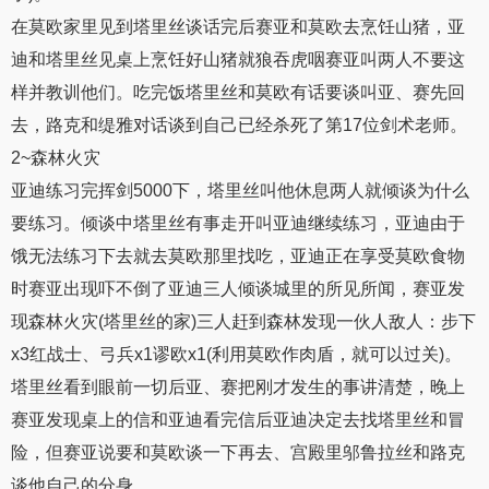
在莫欧家里见到塔里丝谈话完后赛亚和莫欧去烹饪山猪，亚
迪和塔里丝见桌上烹饪好山猪就狼吞虎咽赛亚叫两人不要这
样并教训他们。吃完饭塔里丝和莫欧有话要谈叫亚、赛先回
去，路克和缇雅对话谈到自己已经杀死了第17位剑术老师。
2~森林火灾
亚迪练习完挥剑5000下，塔里丝叫他休息两人就倾谈为什么
要练习。倾谈中塔里丝有事走开叫亚迪继续练习，亚迪由于
饿无法练习下去就去莫欧那里找吃，亚迪正在享受莫欧食物
时赛亚出现吓不倒了亚迪三人倾谈城里的所见所闻，赛亚发
现森林火灾(塔里丝的家)三人赶到森林发现一伙人敌人：步下
x3红战士、弓兵x1谬欧x1(利用莫欧作肉盾，就可以过关)。
塔里丝看到眼前一切后亚、赛把刚才发生的事讲清楚，晚上
赛亚发现桌上的信和亚迪看完信后亚迪决定去找塔里丝和冒
险，但赛亚说要和莫欧谈一下再去、宫殿里邬鲁拉丝和路克
谈他自己的分身。