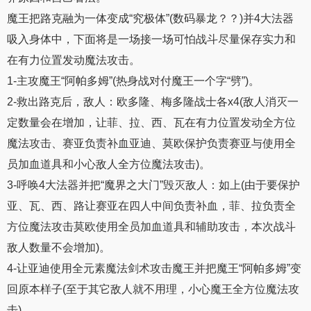
魔王把路克融为一体变成“究极体”(数码暴龙？？)并4大法器
吸入身体中，下面将是一场接一场可怕战斗尽量保存实力和
在有力位置发动魔法攻击。
1-主攻魔王“阿帕多姆”(热身战对付魔王一个字“劈”)。
2-救出路克后，敌人：欧多隆、梅多隆战士各x4(敌人消灭一
定数量会在增加，让菲、拉、西、瓦在有力位置发动全方位
魔法攻击、赛亚负责补血亚迪、莫欧保护负责赛亚与使用全
员加血道具和小心敌人全方位魔法攻击)。
3-呼唤4大法器并把“魔界之大门”毁灭敌人：如上(由于要保护
亚、瓦、西、路让赛亚在四人中间负责补血，菲、拉负责全
方位魔法攻击莫欧使用全员加血道具和辅助攻击，本次战斗
敌人数量不会增加)。
4-让亚迪使用全元素魔法剑术攻击魔王并把魔王“阿帕多姆”变
回原本样子(至于其它敌人就不用理，小心魔王全方位魔法攻
击)。