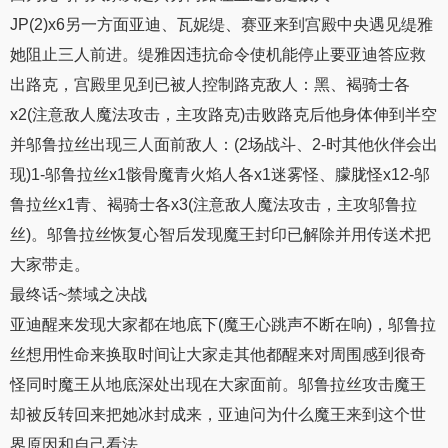
JP(2)x6另一方面亚迪、瓦妮缇、赛亚来到宫殿中央遇见缇雅
她阻止三人前进。缇雅因违抗命令使机能停止要亚迪答应救
出路克，宫殿里见到已被人控制路克敌人：黑、褐骑士各
x2(注意敌人魔法攻击，主攻路克)击败路克后他身体伸到半空
并邬鲁拉丝出现三人面前敌人：(2场战斗、2-时其他伙伴会出
现)1-邬鲁拉丝x1骸骨魔青火焰人各x1迷雾怪、朦胧怪x12-邬
鲁拉丝x1青、褐骑士各x3(注意敌人魔法攻击，主攻邬鲁拉
丝)。邬鲁拉丝恢复心智后发现魔王封印已解除并用传送术把
大家带走。
最终话~禁域之决战
亚迪醒来发现大家都在地底下(魔王心跳声不断在响)，邬鲁拉
丝想用性命来换取时间让大家走其他都醒来对周围感到很奇
怪同时魔王从地底深处出现在大家面前。邬鲁拉丝攻击魔王
却被反转回来把她冰封成来，亚迪问为什么魔王来到这个世
界原因和自己看法。