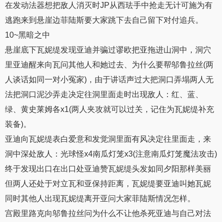
在发动法器想把敌人消灭时JP从西珐手中抢走无计可施为有
逃跑来到悬崖边菲陆斯要大家跳下去自己留下对付追兵。
10~黑暗之中
悬崖底下瓦妮缇发现亚迪并骗过谬欧把亚拖进山洞中，洞穴
里亚迪醒来向瓦问其他人和她过去、为什么要帮邬鲁拉丝(两
人谈话如同一对小冤家)，由于讲话声过大把洞口弄塌两人无
法把洞口泥沙弄走决定往洞里面走时出现敌人：红、蓝、
绿、黄史莱姆各x1(两人夹攻就可以过关，记住为瓦妮缇补充
装备)。
亚迪向瓦妮缇表白爱意和发觉洞里面有风决定往里面走，来
洞中深处敌人：光球怪x4南瓜灯笼x3(注意南瓜灯笼魔法攻击)
终于发现出口在出口处亚迪赞瓦妮缇头发如同夕阳那样美丽
但两人还处于对立瓦和亚保持距离，瓦妮缇要亚迪叫她瓦妮
同时其他人出现瓦妮缇离开亚问大家菲陆斯情况怎样。
宫殿里路克向邬鲁拉丝问为什么不让他杀死亚迪与自己对法