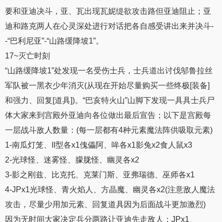
要和亚迪决斗，亚、瓦出现瓦妮缇欲攻击路但亚迪阻止；亚
迪和路克两人在心灵深处进行对话把各自感受讲出来并决斗-
-“巴利尼亚”-“山路缓降坡1”。
17~灭亡时刻
“山路缓降坡1”处发现一名受伤士兵，士兵道出讨伐邬鲁拉丝
军队被一黑衣少年消灭(从现在开始尽量购买一些终极[装备]
和强力、回复[道具])。“巴亥特火山”山脚下发现一具具士兵尸
体大家来到宫殿外亚迪向各位做出最后宣告；以下是宫殿每
一层战斗敌人数量：(每一层都有4种元素魔法阵供吸取元素)
1-南瓜灯笼、II型各x1傀儡阿、哞各x1影兔x2食人鼠x3
2-光球怪、迷雾怪、朦胧怪、幽灵各x2
3-影之刚兹、比克托、克莱门斯、亚弗瑞德、巫师各x1
4-JPx1光球怪、青火焰人、方晶魔、幽灵各x2(注意敌人魔法
攻击，尽量少用加元素、回复道具因为后面战斗更加激烈)
因为无时间大家决定兵分两路让亚迪先走敌人：JPx1