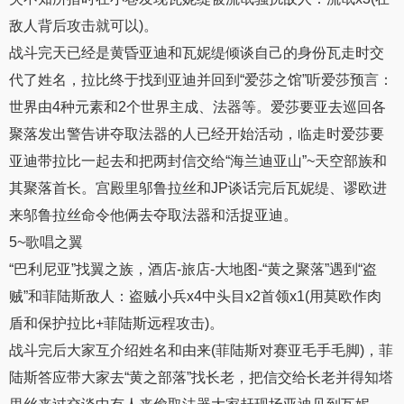
敌人背后攻击就可以)。
战斗完天已经是黄昏亚迪和瓦妮缇倾谈自己的身份瓦走时交
代了姓名，拉比终于找到亚迪并回到“爱莎之馆”听爱莎预言：
世界由4种元素和2个世界主成、法器等。爱莎要亚去巡回各
聚落发出警告讲夺取法器的人已经开始活动，临走时爱莎要
亚迪带拉比一起去和把两封信交给“海兰迪亚山”~天空部族和
其聚落首长。宫殿里邬鲁拉丝和JP谈话完后瓦妮缇、谬欧进
来邬鲁拉丝命令他俩去夺取法器和活捉亚迪。
5~歌唱之翼
“巴利尼亚”找翼之族，酒店-旅店-大地图-“黄之聚落”遇到“盗
贼”和菲陆斯敌人：盗贼小兵x4中头目x2首领x1(用莫欧作肉
盾和保护拉比+菲陆斯远程攻击)。
战斗完后大家互介绍姓名和由来(菲陆斯对赛亚毛手毛脚)，菲
陆斯答应带大家去“黄之部落”找长老，把信交给长老并得知塔