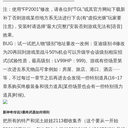
--------------------------------------------------
注：使用“FP2001”修改，请各位到“TGL”或其官方网站下载新
补丁否则游戏某些地方系无法进行下去(有“虚拟光驱”玩家要
注意)，安装时请选择“最大(完整)”安装否则游戏无法有[语音]
效果。
BUG：试一试把人物“级别”地址量改一改例：亚迪级别-8修改
为20再回到游戏里战斗50%机会可以升级学会该级别相应招
式(试验性质，最高级别：LV99HP：999)。游戏有些场景第
一次进去系无物品可拿例如：房屋、旅店、港口、酒店·····
等，不过每过一章节之后再进去会发现一些特别道具(16~17
章系购买终极装备和强力道具[某些场景也会有一些特别强力
道具]时候)。
新神奇传说3
最终武器如何得到
把所有的特产和泥土娃娃2113都收集齐（这个要从一开始