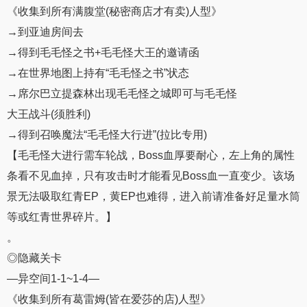
《收集到所有满腹堂(秘密商店才有卖)人型》
→到亚迪房间去
→得到毛毛怪之书+毛毛怪大王的邀请函
→在世界地图上持有“毛毛怪之书”状态
→席尔巴立提森林出现毛毛怪之城即可与毛毛怪
大王战斗(须胜利)
→得到召唤魔法“毛毛怪大行进”(拉比专用)
【毛毛怪大进行需车轮战，Boss血厚要耐心，左上角的属性
条看不见血掉，只有攻击时才能看见Boss血一直变少。该场
景无法吸取红青EP，黄EP也难得，进入前请准备好足量水筒
等或红青世界碎片。】
。
◎隐藏关卡
—异空间1-1~1-4—
《收集到所有葛雷姆(皆在爱莎的店)人型》