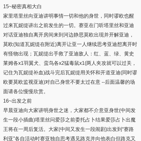
15~秘密真相大白
家里塔里丝向亚迪讲明事情一切和他的身世，同时谬欧也醒
过来瓦妮缇讲出之前发生的一切。赛亚在门听塔里丝和亚迪
对话亚迪独自离开房间来到河边静思莫欧出现并开解亚迪，
莫欧(知道瓦妮缇在附近)离开让亚一人继续思考亚迪想离开时
有怪物出现；瓦妮缇出手救了亚迪敌人：红、蓝、绿、黄史
莱姆各x1羽翼犬、蛮鸟各x2猛毒鼠x1(两人夹攻就可以过关，
记住为瓦妮缇补血)战斗完后瓦妮缇用关怀和开道亚迪(同时谬
欧要莫欧监视亚迪)对自己身世不要太过在意 --后面温馨的场
面请各位慢慢欣赏。
16~出发之前
早晨亚迪向大家讲明身世之迷，大家都不介意亚身世(中间发
生一段小插曲)塔里丝问爱莎之前委托占卜结果爱莎占卜出魔
王将在一周后复活。大家(中间又发生一段闹剧)出发到“赛路
利亚”各自活动时赛亚独自思考遇见路克并向他表白但路克又