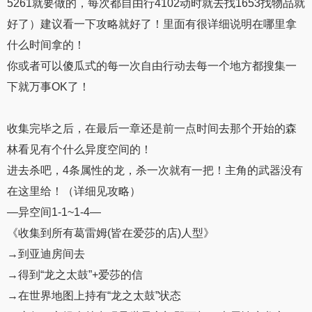
5261就要做的，每次都自由行4102动时就去找1653找物品就
好了）建议看一下攻略就好了！里面有很详细说明在哪里拿
什么时间拿的！
你或者可以傻瓜式的每一次自由行动去每一个地方都搜集一
下就万事OK了！
收集完毕之后，在最后一章还是前一点时间去那个开始的森
林看见有个什么异度空间的！
进去杀吧，4条属性的龙，杀一次就有一把！主角的武器没有
在这里给！（详细见攻略）
—异空间1-1~1-4—
《收集到所有葛雷姆(皆在爱莎的店)人型》
→到亚迪房间去
→得到“龙之太鼓”+爱莎的信
→在世界地图上持有“龙之太鼓”状态