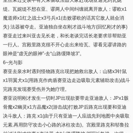
里丝来过交谈中有人来偷取法器大家赶现场亚迪见到瓦妮
缇。瓦妮缇不想在亚、谬两人中间纠缠就离开敌人：谬欧x1
魔道师x1红之战士x3弓兵x1(击败谬欧的话其它敌人就会消
失) 法器被夺走。亚迪独自坐在刚才战斗地方(回忆刚才的事)
赛亚走过来叫亚去见长老，和长老谈完话长老要求菲帮助亚
一行人。宫殿里路克很不开心走出来给瓦、谬看见谬讲路的
眼神是“虚无的眼神”-去“山路缓降坡3”。
6~光与影
赛亚去泉水时遇到怪物路克出现把她救出敌人：山猪x3针鼠
x1羽翼犬x1(用路克作肉盾赛亚边走边吸取元素辅助攻击)战斗
完路克发现赛受伤并为她疗理。
赛亚说明刚才发生一切时JP出现欲要带走亚迪敌人：JPx1骸
骨魔x2幽灵x1方晶魔x2(游击战)打败JP后路克出现要和亚迪
决斗敌人：路克 x1(由于只有亚迪一人应战先到地图中央吸取
元素,再用防守攻击小心路的冰柱攻击)。宫殿里路克和邬鲁拉