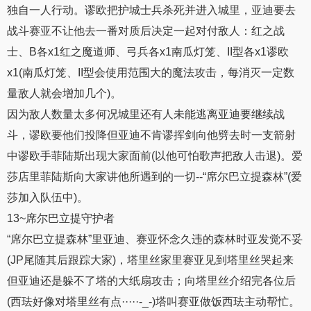
独自一人行动。谬欧把护城士兵杀死并进入城里，亚迪要去
战斗赛亚不让他去一番对质后决定一起对付敌人：红之战
士、B各x1红之魔道师、弓兵各x1南瓜灯笼、II型各x1谬欧
x1(南瓜灯笼、II型会使用范围大的魔法攻击，每消灭一定数
量敌人就会增加几个)。
因为敌人数量太多何况城里还有人未能逃离亚迪要继续战
斗，谬欧要他们投降但亚迪不肯谬挥剑向他劈去时一支箭射
中谬欧手菲陆斯出现大家面前(以他可怕歌声把敌人击退)。爱
莎店里菲陆斯向大家讲他所遇到的一切--“席尔巴立提森林”(爱
莎加入队伍中)。
13~席尔巴立提守护者
“席尔巴立提森林”里亚迪、赛亚怀念久违的森林时亚发觉不妥
(JP尾随其后跟踪大家)，塔里丝家里赛亚见到塔里丝哭起来
但亚迪还是躲不了塔的大纸扇攻击；向塔里丝介绍完各位后
(西珐好像对塔里丝有点·····-_-)塔叫赛亚做饭西珐主动帮忙。