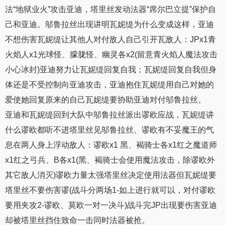
法“地狱业火”攻击亚迪，塔里丝发动法器“席尔巴立提”保护自
己和亚迪。邬鲁拉丝出现讲明瓦妮缇为什么变成这样，亚迪
不想伤害瓦妮缇让其他人对付敌人自己引开瓦敌人：JPx1青
火焰人x1光球怪、朦胧怪、幽灵各x2(留意青火焰人魔法攻击
小心冰封)亚迪努力让瓦妮缇回复自我；瓦妮缇回复自我但身
体还是不受控制向亚迪攻击，亚迪抱住瓦妮缇用自己对她的
爱使她回复原来的自己瓦妮缇要协助亚迪对付邬鲁拉丝。
亚迪和瓦妮缇回到大队中邬鲁拉丝派出谬欧应战，瓦妮缇讲
什么谬欧都听不进塔里丝见邬鲁拉丝、谬欧有不妥魔王的气
息在两人身上浮动敌人：谬欧x1 黑、褐骑士各x1红之魔道师
x1红之弓兵、B各x1(黑、褐骑士会使用魔法攻击，除谬欧外
其它敌人消灭)谬欧力量太强塔里丝决定使用法器但瓦妮缇要
塔里丝不要伤害谬(战斗分两场1-如上进行就可以，对付谬欧
要用夹攻2-谬欧、莫欧一对一决斗)战斗完JP出现要伤害亚迪
却被塔里丝挡住致命一击同时法器被抢。