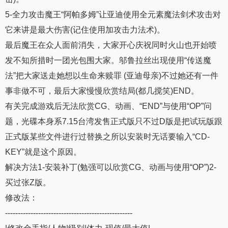
5-全力攻击魔王“阿帕多姆”让亚迪使用全元素魔法剑术攻击对
它来讲是最大伤害(记住使用加攻击力法术)。
最后魔王在众人面前消失，大家开心庆祝同时火山也开始喷
发不知所措时一团光包围大家。邬鲁拉丝出现使用“传送魔
法”把大家送走她想以生命来赎罪 (亚迪母亲)不过她还有一件
事非做不可，最后大家慢慢欣赏结局(都几搅笑)END。
有关完成游戏后无法欣赏CG、动画、“END”与使用“OP”问
题，光碟本身系7.15台湾发售正式版只不过D版是把试玩版跟
正式版某些文件进行过替换之所以安装时无话要输入“CD-
KEY”就是这个原因。
解决方法1-安装补丁(勉强可以欣赏CG、动画与使用“OP”)2-
买过张Z版。
修改法：
--------------------------------------------------