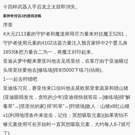
※四样武器入手后龙之太鼓即消失。
新神奇传说3
的游戏攻略
序章
4大元2113素的守护者和魔道师用尽力量来对抗魔王5261，
守护者使用元素的4102法器力量注入预言家怀中2个婴儿身
1653体把力量合二为一，将魔王封印起来。
亚迪从梦中醒来赛亚叫他去见塔里丝，在客厅由于亚迪睡过
头塔里丝要他去[修练场]挥剑5000下练习(动画)。
1~一起去狩猎吧
亚迪练习完，赛亚传来口信叫他去莫欧那里拿蔬菜和猎山猪
(亚迪眼睛发光，贪吃的少年)亚迪很快就答应→[修练场]得“解
毒草”→[塔里丝的家] 得“药草”→[狩猎场]敌人：山猪x8红山猪
x1(利用地理条件来攻击，记住：冥想吸取元素)(如果害怕不
够元素使用可在开始时一直冥想吸取元素，大约每人6-7就可
了)。