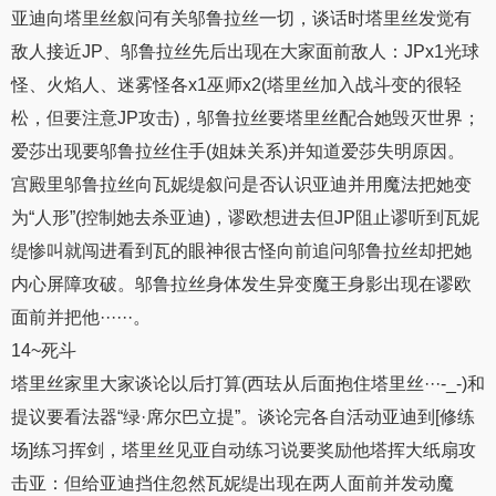
亚迪向塔里丝叙问有关邬鲁拉丝一切，谈话时塔里丝发觉有
敌人接近JP、邬鲁拉丝先后出现在大家面前敌人：JPx1光球
怪、火焰人、迷雾怪各x1巫师x2(塔里丝加入战斗变的很轻
松，但要注意JP攻击)，邬鲁拉丝要塔里丝配合她毁灭世界；
爱莎出现要邬鲁拉丝住手(姐妹关系)并知道爱莎失明原因。
宫殿里邬鲁拉丝向瓦妮缇叙问是否认识亚迪并用魔法把她变
为“人形”(控制她去杀亚迪)，谬欧想进去但JP阻止谬听到瓦妮
缇惨叫就闯进看到瓦的眼神很古怪向前追问邬鲁拉丝却把她
内心屏障攻破。邬鲁拉丝身体发生异变魔王身影出现在谬欧
面前并把他······。
14~死斗
塔里丝家里大家谈论以后打算(西珐从后面抱住塔里丝···-_-)和
提议要看法器“绿·席尔巴立提”。谈论完各自活动亚迪到[修练
场]练习挥剑，塔里丝见亚自动练习说要奖励他塔挥大纸扇攻
击亚：但给亚迪挡住忽然瓦妮缇出现在两人面前并发动魔