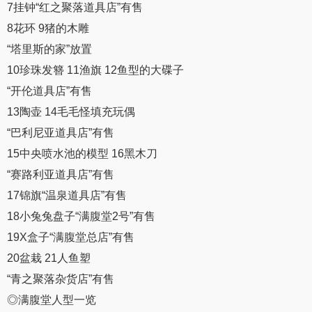
7挂钟“红之聚落道具店”有售
8花环 9猪的木雕
“塔里斯的家”放置
10珍珠发簪 11渔旗 12鱼型的大碟子
“开伦道具店”有售
13陶壶 14毛毛怪填充玩偶
“巴利尼亚道具店”有售
15中央喷水池的模型 16黑木刀
“赛路利亚道具店”有售
17锦旗“温泉道具店”有售
18小兔兔盘子“满腹堂2号”有售
19X盒子“满腹堂总店”有售
20盆栽 21人鱼塑
“青之聚落杂货店”有售
◎满腹堂人型一览