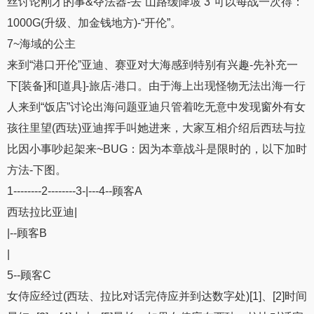
丝讨论刚才的事&夺法器-去“山路缓降坡 3”可以每战一次得：
1000G(升级、加金钱地方)-“开伦”。
7~海域的公主
来到“港口开伦”亚迪、赛亚对大海感到特别有兴趣-先补充一
下[装备]和[道具]-旅店-港口。由于海上出现怪物无法出海一行
人来到“饭店”讨论出海问题亚迪只管着吃无意中发现窗外有女
孩往里望(西珐)亚迪挥手叫她进来，大家互相介绍后西珐与拉
比因小事吵起架来~BUG：因为本章战斗是限时的，以下加时
方法-下图。
1--------2--------3-|---4--顾客A
西珐拉比亚迪|
|--顾客B
|
5--顾客C
女侍应经过(西珐、拉比对话完侍应并到达数字处)[1]、[2]时间