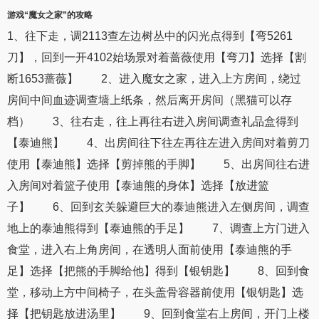
游戏“
魔女之家
”的
攻略
1、往下走，调2113查左边树丛中的闪光点得到【弯5261
刀】，回到一开4102始场景对着蔷薇使用【弯刀】选择【割
断1653蔷薇】 2、进入魔女之家，进入上方房间，绕过
房间中间血迹调查墙上纸条，然后离开房间（黑猫可以存
档） 3、往右走，往上再往右进入房间调查礼品盒得到
【泰迪熊】 4、出房间往下往左再往左进入房间对着剪刀
使用【泰迪熊】选择【剪掉熊的手脚】 5、出房间往右进
入房间对着篮子使用【泰迪熊的身体】选择【放进篮
子】 6、回到玄关躲避巨大的泰迪熊进入左侧房间，调查
地上的泰迪熊得到【泰迪熊的手足】 7、调查上方门进入
食堂，进入右上角房间，在透明人面前使用【泰迪熊的手
足】选择【把熊的手脚给他】得到【银钥匙】 8、回到食
堂，移动上方中间椅子，在头盖骨容器前使用【银钥匙】选
择【把钥匙放进汤里】 9、回到食堂右上房间，开门上楼