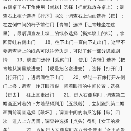
右侧桌子右下角使用【蛋糕】选择【把蛋糕放在桌上】；调
查右上柜子选择【排序】两次；调查右上油画选择【按】；
在左侧中间的椅子前使用【青蛙】选择【让青蛙坐在这
里】，最后调查左上墙上的纸条选择【撕掉墙上的纸】，拿
回青蛙右侧出门 18、往下出门一直向下走出门，这里不
要调查墙上的纸条可以往旁边走，可以了解一部分隐藏剧
情 19、调查门选择【观察门】，使用【青蛙】选择【把
青蛙从洞里放进去】【硬是把它塞进去】，选择【打开门】
【打开门】，进房间往下出门 20、经过一石像打开左侧
门上楼，调查一睁开眼睛跟一闭着眼睛的中间位置，选择
【进去】，往上直走出门 21、进入右侧房间，调查第二
幅画正对着的下方墙壁得到用【五线谱】，立刻跑到第二幅
画面前调查选择【敲坏】；调查中间的南瓜选择【敲】四
次，进入上方房间，调查钟选择【点头】得到【女王的发
条】， 22、返回进入左侧房间在八音盒使用【女王的发