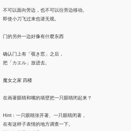
不可以面向旁边，也不可以往旁边移动。
即使小刀飞过来也请无视。
门的另外一边好像有什麼东西
确认门上有「覗き窓」之后，
把「カエル」放进去。
魔女之家 四楼
在画著眼睛和嘴的墙壁把一只眼睛闭起来？
Hint：一只眼睛张开著、一只眼睛闭著，
在有这样子表情的地方调查一下。