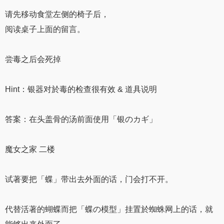
请先移动食堂左侧的椅子后，
阅读桌子上面的留言。
尝毒之后会死掉
Hint：银器对於毒的检查很有效 & 道具说明
答案：在头盖骨的汤前面使用「银のカギ」
魔女之家 二楼
试著要把「蝶」带出去外面的话，门会打不开。
代替活著的蝴蝶而把「蝶の模型」挂置於蜘蛛网上的话，就