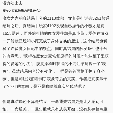
没办法出去
魔女之家
真结局内容是什么?
魔女之家的真结局十分的2113致郁，尤其是打过去5261普通
结局之后。真结局中玩家4102发现自己操作的小薇才是真
1653爱莲，而外貌可怕的魔女爱莲却是真小薇，爱莲在游戏
一开始就已经和小薇完成了身体交换的魔法，这个结局也解
释了许多魔女日记中的疑点。同时真结局的触发条件也十分
的有意思，“获得在魔女之家恢复原样的时候才能从柜子里获
得的爱莲的小刀”。恢复原样时获得的小刀让结局揭开了“表
象”，虽然结局内容没有变化，一样是爸爸两枪干掉了真小
薇，但是却让我们看到了表象背后的真实。作者把真实赋予
了“小刀”的意向，是不是暗喻着真实的残酷呢？
但是真结局还不算是结束，一命通关结局更是让人感到可
怕。一命通关，一旦失败就只有从头开始，没有从存档点重