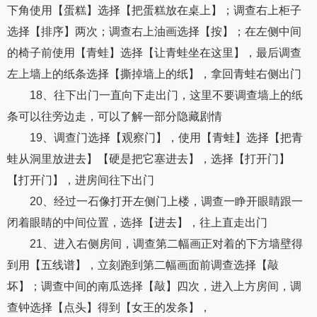
下角使用【蛋糕】选择【把蛋糕放在桌上】；调查右上柜子
选择【排序】两次；调查右上油画选择【按】；在左侧中间
的椅子前使用【青蛙】选择【让青蛙坐在这里】，最后调查
左上墙上的纸条选择【撕掉墙上的纸】，拿回青蛙右侧出门
18、往下出门一直向下走出门，这里不要调查墙上的纸
条可以往旁边走，可以了解一部分隐藏剧情
19、调查门选择【观察门】，使用【青蛙】选择【把青
蛙从洞里放进去】【硬是把它塞进去】，选择【打开门】
【打开门】，进房间往下出门
20、经过一石像打开左侧门上楼，调查一睁开眼睛跟一
闭着眼睛的中间位置，选择【进去】，往上直走出门
21、进入右侧房间，调查第二幅画正对着的下方墙壁得
到用【五线谱】，立刻跑到第二幅画面前调查选择【敲
坏】；调查中间的南瓜选择【敲】四次，进入上方房间，调
查钟选择【点头】得到【女王的发条】，