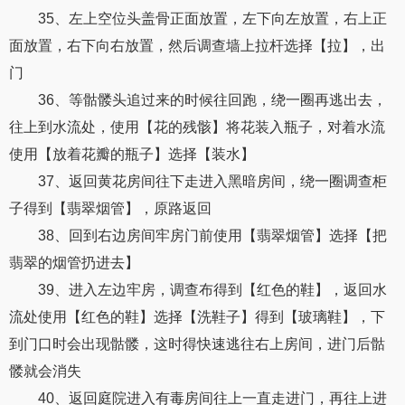
35、左上空位头盖骨正面放置，左下向左放置，右上正
面放置，右下向右放置，然后调查墙上拉杆选择【拉】，出
门
36、等骷髅头追过来的时候往回跑，绕一圈再逃出去，
往上到水流处，使用【花的残骸】将花装入瓶子，对着水流
使用【放着花瓣的瓶子】选择【装水】
37、返回黄花房间往下走进入黑暗房间，绕一圈调查柜
子得到【翡翠烟管】，原路返回
38、回到右边房间牢房门前使用【翡翠烟管】选择【把
翡翠的烟管扔进去】
39、进入左边牢房，调查布得到【红色的鞋】，返回水
流处使用【红色的鞋】选择【洗鞋子】得到【玻璃鞋】，下
到门口时会出现骷髅，这时得快速逃往右上房间，进门后骷
髅就会消失
40、返回庭院进入有毒房间往上一直走进门，再往上进