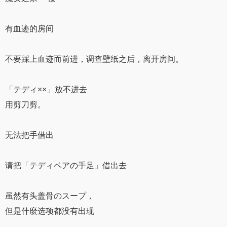
有血迹的房间
不要踩上血迹而前进，调查壁纸之后，离开房间。
「テディ××」放不进去
用剪刀剪。
无法把手借出
请把「テディベアの手足」借出去
虽然有头盖骨のスープ，
但是什麼选项都没有出现