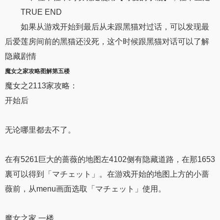
TRUE END
如果从游戏开始到最后从未跟黑猫对过话，可以发现最
后爱莲房间前的黑猫还没死，这个时候跟黑猫对话可以了解
隐藏剧情
魔女之家攻略
图解第五楼
魔女之2113家攻略：
开始后
无论哪里都去不了。
在有5261巨大的蔷薇的地图左4102侧有隐藏道路，在那1653
裏可以得到「マチェット」。在游戏开始的地图上方的小蔷
薇前，从menu画面选取「マチェット」使用。
魔女之家 一楼