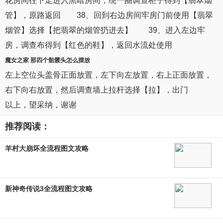
花房间往下走进入黑暗房间，绕一圈调查柜子得到【翡翠烟
管】，原路返回 38、回到右边房间牢房门前使用【翡翠
烟管】选择【把翡翠的烟管扔进去】 39、进入左边牢
房，调查布得到【红色的鞋】，返回水流处使用
魔女之家
那四个骷髅头怎么摆放
左上空位头盖骨正面放置，左下向左放置，右上正面放置，
右下向右放置，然后调查墙上拉杆选择【拉】，出门
以上，望采纳，谢谢
推荐阅读：
羊村大崩坏全流程图文攻略
新神奇传说3全流程图文攻略