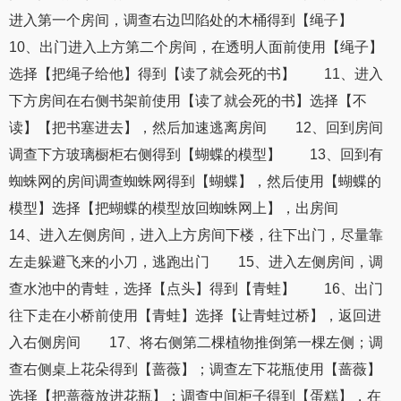
进入第一个房间，调查右边凹陷处的木桶得到【绳子】
10、出门进入上方第二个房间，在透明人面前使用【绳子】
选择【把绳子给他】得到【读了就会死的书】 11、进入
下方房间在右侧书架前使用【读了就会死的书】选择【不
读】【把书塞进去】，然后加速逃离房间 12、回到房间
调查下方玻璃橱柜右侧得到【蝴蝶的模型】 13、回到有
蜘蛛网的房间调查蜘蛛网得到【蝴蝶】，然后使用【蝴蝶的
模型】选择【把蝴蝶的模型放回蜘蛛网上】，出房间
14、进入左侧房间，进入上方房间下楼，往下出门，尽量靠
左走躲避飞来的小刀，逃跑出门 15、进入左侧房间，调
查水池中的青蛙，选择【点头】得到【青蛙】 16、出门
往下走在小桥前使用【青蛙】选择【让青蛙过桥】，返回进
入右侧房间 17、将右侧第二棵植物推倒第一棵左侧；调
查右侧桌上花朵得到【蔷薇】；调查左下花瓶使用【蔷薇】
选择【把蔷薇放进花瓶】；调查中间柜子得到【蛋糕】，在