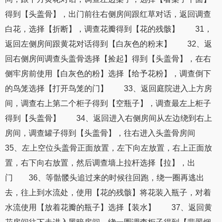
得到【头盖骨】，出门前往右侧房间跟红草对话，返回调查
白花，选择【折断】，调查花瓣得到【花的残骸】 31，
返回左侧房间跟黄花对话得到【白灰色的粉末】 32、返
回右侧房间调查头盖骨选择【捡起】得到【头盖骨】，在右
侧牢房前使用【白灰色的粉】选择【给予花粉】，调查倒下
的鸟笼选择【打开鸟笼的门】 33、返回庭院进入上方房
间，调查右上第二个柜子得到【空瓶子】，调查最左上柜子
得到【头盖骨】 34、返回进入右侧房间从左边绕到右上
房间，调查罐子得到【头盖骨】，往右进入头盖骨房间
35、左上空位头盖骨正面放置，左下向左放置，右上正面放
置，右下向右放置，然后调查墙上拉杆选择【拉】，出
门 36、等骷髅头追过来的时候往回跑，绕一圈再逃出
去，往上到水流处，使用【花的残骸】将花装入瓶子，对着
水流使用【放着花瓣的瓶子】选择【装水】 37、返回黄