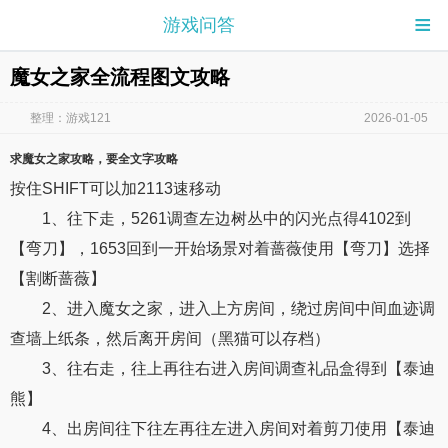
≡
游戏问答
魔女之家全流程图文攻略
整理：游戏121
2026-01-05
求
魔女之家攻略
，要全文字
攻略
按住SHIFT可以加2113速移动
1、往下走，5261调查左边树丛中的闪光点得4102到
【弯刀】，1653回到一开始场景对着蔷薇使用【弯刀】选择
【割断蔷薇】
2、进入魔女之家，进入上方房间，绕过房间中间血迹调
查墙上纸条，然后离开房间（黑猫可以存档）
3、往右走，往上再往右进入房间调查礼品盒得到【泰迪
熊】
4、出房间往下往左再往左进入房间对着剪刀使用【泰迪